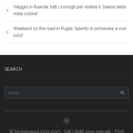
Viaggio in Ruanda: tutti i consigli per visitare il “paese delle
mille colline”
Weekend on the road in Puglia: Salento in primavera…e non
solo!
SEARCH
Ricerca
per:
© bimbieviaggi 2011-2025 - tutti i diritti sono riservati - P.IVA