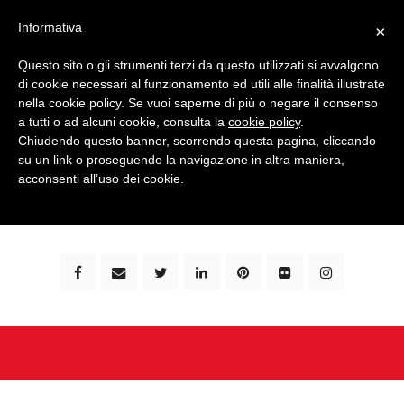
Informativa
×
Questo sito o gli strumenti terzi da questo utilizzati si avvalgono
di cookie necessari al funzionamento ed utili alle finalità illustrate
nella cookie policy. Se vuoi saperne di più o negare il consenso
a tutti o ad alcuni cookie, consulta la
cookie policy
.
Chiudendo questo banner, scorrendo questa pagina, cliccando
su un link o proseguendo la navigazione in altra maniera,
bimbi e viaggi - family travel blog: community #1 in
acconsenti all’uso dei cookie.
italia e guida completa per viaggiare con i bambini -
by milena marchioni