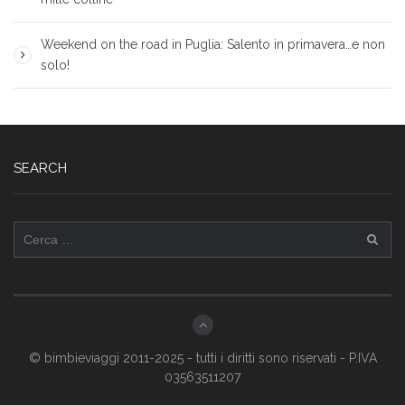
Weekend on the road in Puglia: Salento in primavera…e non
solo!
SEARCH
Ricerca
per:
© bimbieviaggi 2011-2025 - tutti i diritti sono riservati - P.IVA
03563511207