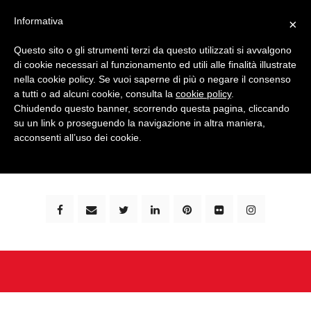
Informativa
×
Questo sito o gli strumenti terzi da questo utilizzati si avvalgono
di cookie necessari al funzionamento ed utili alle finalità illustrate
nella cookie policy. Se vuoi saperne di più o negare il consenso
a tutti o ad alcuni cookie, consulta la
cookie policy
.
Chiudendo questo banner, scorrendo questa pagina, cliccando
su un link o proseguendo la navigazione in altra maniera,
bimbi e viaggi - family travel blog: community #1 in
acconsenti all’uso dei cookie.
italia e guida completa per viaggiare con i bambini -
by milena marchioni