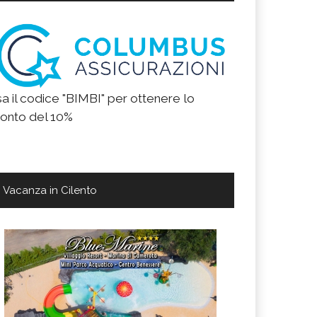
a il codice "BIMBI" per ottenere lo
onto del 10%
Vacanza in Cilento