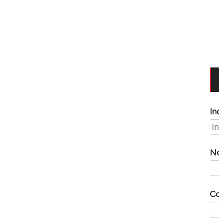
In
N
C