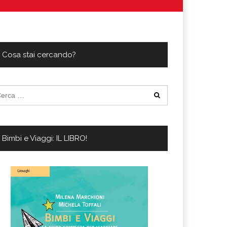
i Marina di Camerota
 come trovare l’offerta migliore?
Cosa stai cercando?
cerca
:
Bimbi e Viaggi: IL LIBRO!