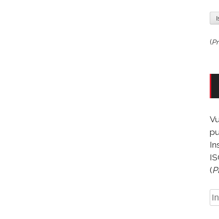
(
Pr
Vu
pu
In
IS
(
P
In
e-