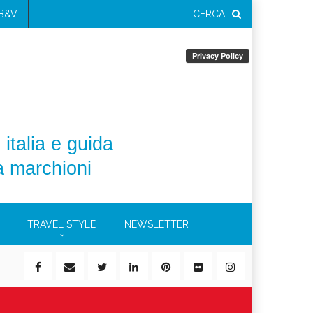
 B&V
CERCA
 italia e guida
a marchioni
TRAVEL STYLE
NEWSLETTER
a (e la pelle sensibile)