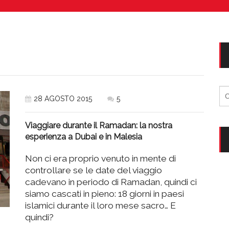
Villaggio per famiglie in Cilento: il Blue Marine d
CAMPANIA
Vacanze in campeggio con i bambini:
CAMPEGGIO
Ri
28 AGOSTO 2015
5
per
Viaggiare durante il Ramadan: la nostra
esperienza a Dubai e in Malesia
Non ci era proprio venuto in mente di
controllare se le date del viaggio
cadevano in periodo di Ramadan, quindi ci
siamo cascati in pieno: 18 giorni in paesi
islamici durante il loro mese sacro… E
quindi?