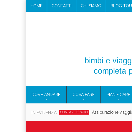
HOME
CONTATTI
CHI SIAMO
BLOG TOU
bimbi e viaggi
completa p
DOVE ANDARE
COSA FARE
PIANIFICARE
Assicurazione viaggi
IN EVIDENZA
CONSIGLI PRATICI
Co
CONSIGLI PRATICI