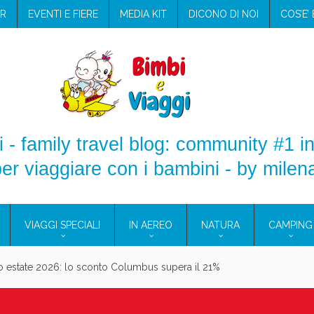
R
EVENTI E FIERE
MEDIA KIT
DICONO DI NOI
COS’E’
 - family travel blog: community #1 in
er viaggiare con i bambini - by milen
VIAGGI SPECIALI
IN AEREO
NATURA
CAMPING
o estate 2026: lo sconto Columbus supera il 21%
smetici solidi in viaggio: i prodotti che hanno conquistato la mia valigi
Viaggi per donne 2026: vieni alle Eolie e a Pantelleria!
EOLIE