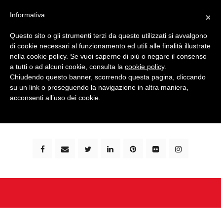
Informativa
×
Questo sito o gli strumenti terzi da questo utilizzati si avvalgono
di cookie necessari al funzionamento ed utili alle finalità illustrate
nella cookie policy. Se vuoi saperne di più o negare il consenso
a tutti o ad alcuni cookie, consulta la
cookie policy
.
Chiudendo questo banner, scorrendo questa pagina, cliccando
su un link o proseguendo la navigazione in altra maniera,
bimbi e viaggi - family travel blog: community #1 in
acconsenti all’uso dei cookie.
italia e guida completa per viaggiare con i bambini -
by milena marchioni