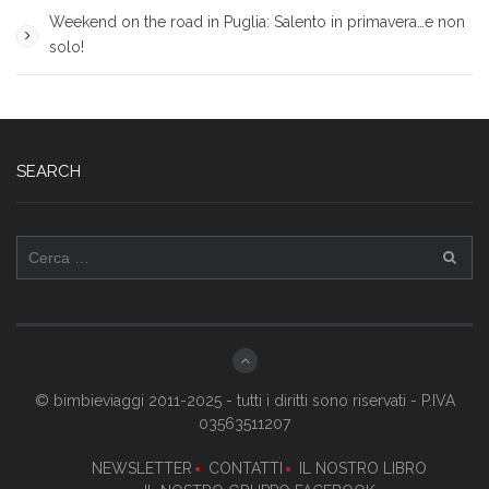
Weekend on the road in Puglia: Salento in primavera…e non
solo!
SEARCH
Ricerca
per:
© bimbieviaggi 2011-2025 - tutti i diritti sono riservati - P.IVA
03563511207
NEWSLETTER
CONTATTI
IL NOSTRO LIBRO