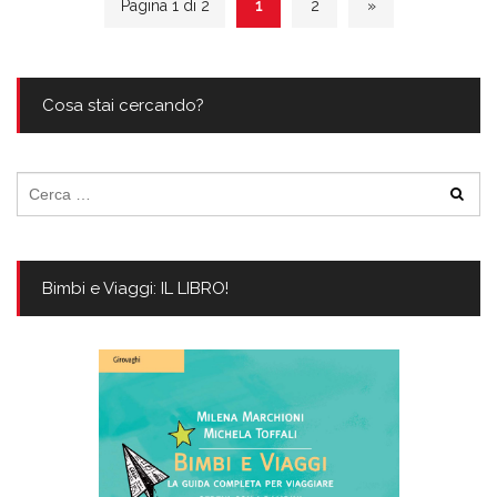
Pagina 1 di 2
1
2
»
Cosa stai cercando?
Ricerca
per:
Bimbi e Viaggi: IL LIBRO!