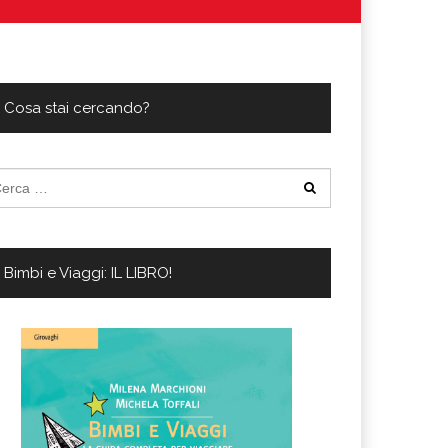
ferta migliore?
 lo sconto Columbus supera il 21%
Cosa stai cercando?
cerca
:
Bimbi e Viaggi: IL LIBRO!