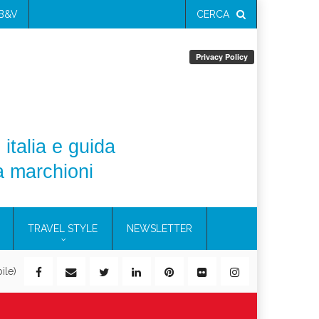
 B&V
CERCA
 italia e guida
a marchioni
TRAVEL STYLE
NEWSLETTER
ile)