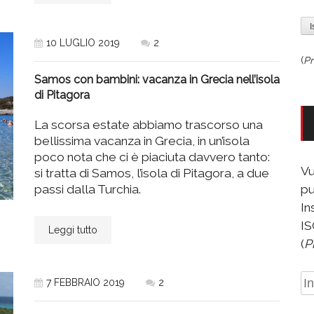
10 LUGLIO 2019
2
(
Pr
Samos con bambini: vacanza in Grecia nell’isola
di Pitagora
La scorsa estate abbiamo trascorso una
bellissima vacanza in Grecia, in un’isola
poco nota che ci è piaciuta davvero tanto:
Vu
si tratta di Samos, l’isola di Pitagora, a due
passi dalla Turchia.
pu
In
IS
Leggi tutto
(
P
In
7 FEBBRAIO 2019
2
e-