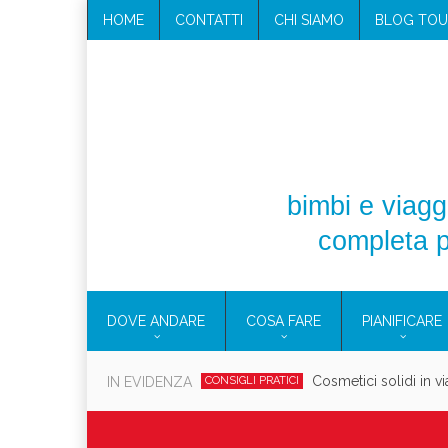
HOME
CONTATTI
CHI SIAMO
BLOG TOU
bimbi e viaggi
completa p
DOVE ANDARE
COSA FARE
PIANIFICARE
Cosmetici solidi in vi
IN EVIDENZA
CONSIGLI PRATICI
Viaggi per d
EOLIE
CAMPANIA