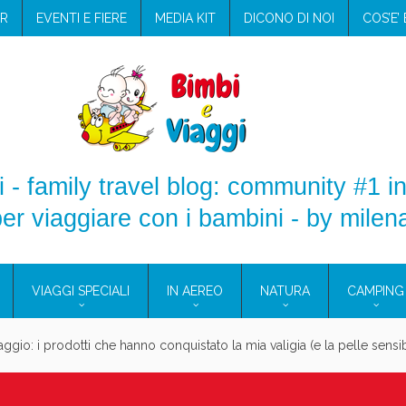
R
EVENTI E FIERE
MEDIA KIT
DICONO DI NOI
COS’E’
 - family travel blog: community #1 in
er viaggiare con i bambini - by milen
VIAGGI SPECIALI
IN AEREO
NATURA
CAMPING
aggio: i prodotti che hanno conquistato la mia valigia (e la pelle sensib
onne 2026: vieni alle Eolie e a Pantelleria!
Villaggio per famiglie in Cilento: il Blue Marine di Marina di Camerota