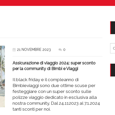
Vacanze in campeggio con i bambini: come trovare l’of
CAMPEGGIO
Assicurazione viaggio estate 2026:
CONSIGLI PRATICI
Ri
21 NOVEMBRE 2023
0
per
Assicurazione di viaggio 2024: super sconto
per la community di Bimbi e Viaggi
Il black friday e il compleanno di
Bimbieviaggi sono due ottime scuse per
festeggiare con un super sconto sulle
polizze viaggio dedicato in esclusiva alla
nostra community. Dal 24.112023 al 7.1.2024
tanti sconti per noi.