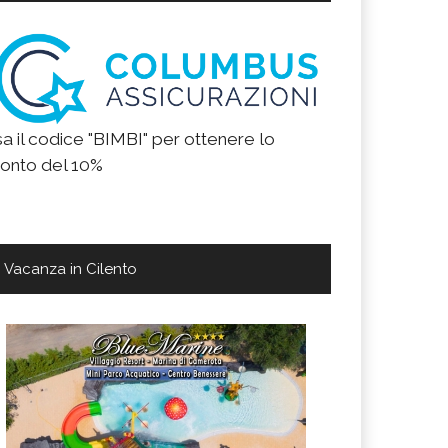
a il codice "BIMBI" per ottenere lo
onto del 10%
Vacanza in Cilento