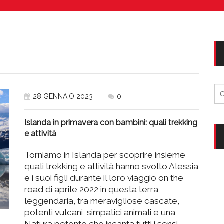
Vacanze in campeggio con i bambini: come trovare l’of
CAMPEGGIO
Assicurazione viaggio estate 2026:
CONSIGLI PRATICI
Ri
28 GENNAIO 2023
0
per
Islanda in primavera con bambini: quali trekking
e attività
Torniamo in Islanda per scoprire insieme
quali trekking e attività hanno svolto Alessia
e i suoi figli durante il loro viaggio on the
road di aprile 2022 in questa terra
leggendaria, tra meravigliose cascate,
potenti vulcani, simpatici animali e una
Natura potente che incanta tutti i sensi.