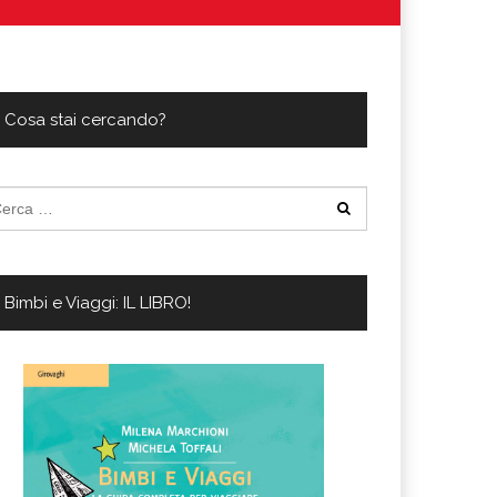
ferta migliore?
 lo sconto Columbus supera il 21%
Cosa stai cercando?
cerca
:
Bimbi e Viaggi: IL LIBRO!