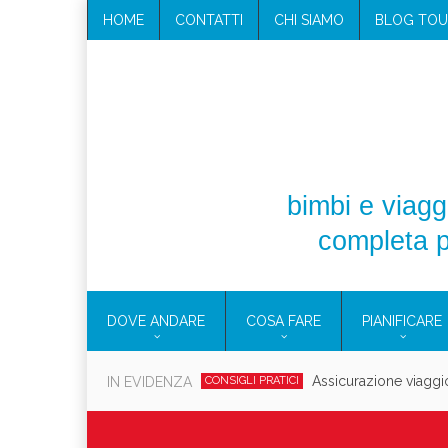
HOME
CONTATTI
CHI SIAMO
BLOG TOU
bimbi e viaggi
completa p
DOVE ANDARE
COSA FARE
PIANIFICARE
Cosmetici solidi in vi
IN EVIDENZA
CONSIGLI PRATICI
Viaggi per d
EOLIE
CAMPANIA