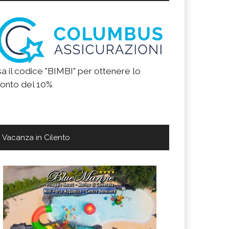
a il codice "BIMBI" per ottenere lo
onto del 10%
Vacanza in Cilento