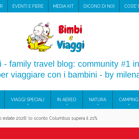
R
EVENTI E FIERE
MEDIA KIT
DICONO DI NOI
COS’E’
 - family travel blog: community #1 in
er viaggiare con i bambini - by milen
VIAGGI SPECIALI
IN AEREO
NATURA
CAMPING
aggio: i prodotti che hanno conquistato la mia valigia (e la pelle sensib
onne 2026: vieni alle Eolie e a Pantelleria!
Villaggio per famiglie in Cilento: il Blue Marine di Marina di Camerota