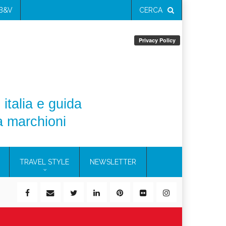
 B&V
CERCA
 italia e guida
a marchioni
TRAVEL STYLE
NEWSLETTER
ile)