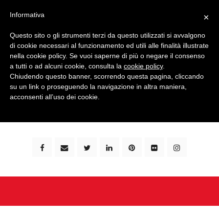
Informativa
×
Questo sito o gli strumenti terzi da questo utilizzati si avvalgono
di cookie necessari al funzionamento ed utili alle finalità illustrate
nella cookie policy. Se vuoi saperne di più o negare il consenso
a tutti o ad alcuni cookie, consulta la
cookie policy
.
Chiudendo questo banner, scorrendo questa pagina, cliccando
su un link o proseguendo la navigazione in altra maniera,
bimbi e viaggi - family travel blog: community #1 in
acconsenti all’uso dei cookie.
italia e guida completa per viaggiare con i bambini -
by milena marchioni