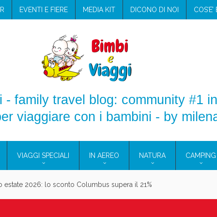
R
EVENTI E FIERE
MEDIA KIT
DICONO DI NOI
COS’E’
 - family travel blog: community #1 in
er viaggiare con i bambini - by milen
VIAGGI SPECIALI
IN AEREO
NATURA
CAMPING
aggio: i prodotti che hanno conquistato la mia valigia (e la pelle sensib
onne 2026: vieni alle Eolie e a Pantelleria!
Villaggio per famiglie in Cilento: il Blue Marine di Marina di Camerota