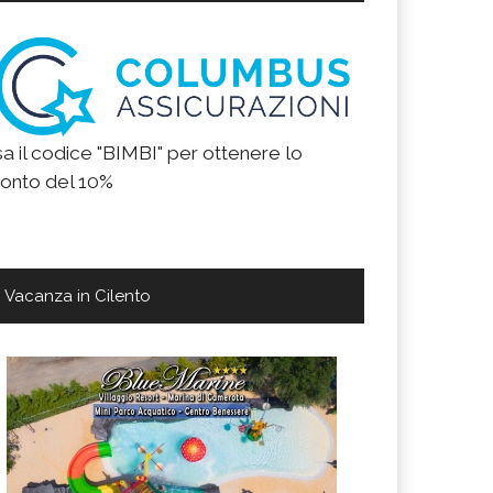
a il codice "BIMBI" per ottenere lo
onto del 10%
Vacanza in Cilento