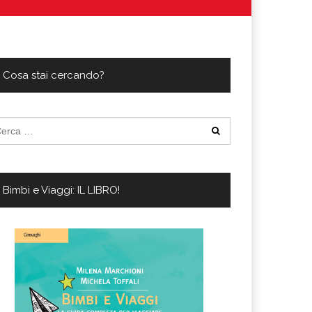
ferta migliore?
 lo sconto Columbus supera il 21%
Cosa stai cercando?
cerca
:
Bimbi e Viaggi: IL LIBRO!