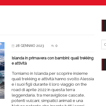
Vacanze in campeggio con i bambini: come trovare l’of
CAMPEGGIO
Assicurazione viaggio estate 2026:
CONSIGLI PRATICI
Ri
28 GENNAIO 2023
0
per
Islanda in primavera con bambini: quali trekking
e attività
Torniamo in Islanda per scoprire insieme
quali trekking e attività hanno svolto Alessia
e i suoi figli durante il loro viaggio on the
road di aprile 2022 in questa terra
leggendaria, tra meravigliose cascate,
potenti vulcani, simpatici animali e una
Natura potente che incanta tutti i sensi.