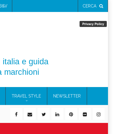
 B&V
CERCA
 italia e guida
a marchioni
TRAVEL STYLE
NEWSLETTER
ile)