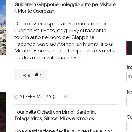
Guidare in Giappone: noleggio auto per visitare
il Monte Osorezan
Dopo essersi spostati in treno utilizzando
il Japan Rail Pass, oggi Elvy ci racconta il
tour in auto nel nord del Giappone.
Facendo base ad Aomori, arriviamo fino al
Monte Osorezan, il cui tempio si trova nella
caldera di un vulcano attivo!
In
Leggi tutto
N
24 FEBBRAIO 2019
1
Tour delle Cicladi con bimbi: Santorini,
C
Folegandros, Sifnos, Milos e Kimolos
Una destinazione facile, suggestiva e con