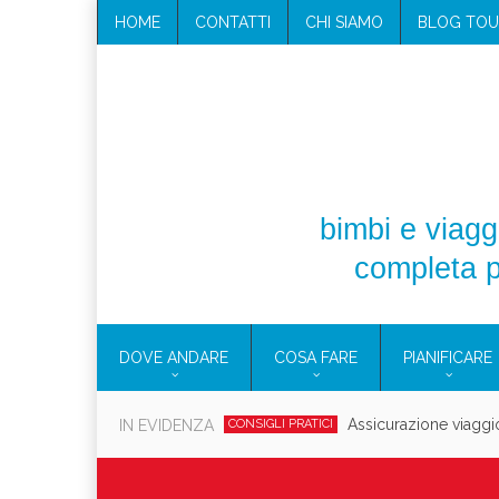
HOME
CONTATTI
CHI SIAMO
BLOG TOU
bimbi e viaggi
completa p
DOVE ANDARE
COSA FARE
PIANIFICARE
Cosmetici solidi in vi
IN EVIDENZA
CONSIGLI PRATICI
Viaggi per d
EOLIE
CAMPANIA