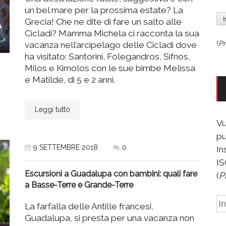
un bel mare per la prossima estate? La
Grecia! Che ne dite di fare un salto alle
Cicladi? Mamma Michela ci racconta la sua
(
Pr
vacanza nell’arcipelago delle Cicladi dove
ha visitato: Santorini, Folegandros, Sifnos,
Milos e Kimolos con le sue bimbe Melissa
e Matilde, di 5 e 2 anni.
Leggi tutto
Vu
pu
9 SETTEMBRE 2018
0
In
IS
Escursioni a Guadalupa con bambini: quali fare
(
P
a Basse-Terre e Grande-Terre
In
La farfalla delle Antille francesi,
e-
Guadalupa, si presta per una vacanza non