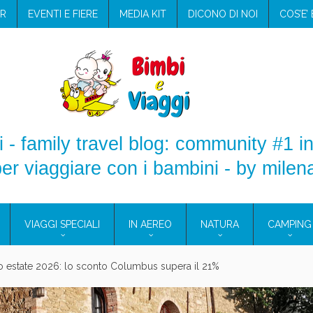
R
EVENTI E FIERE
MEDIA KIT
DICONO DI NOI
COS’E’
 - family travel blog: community #1 in
er viaggiare con i bambini - by milen
VIAGGI SPECIALI
IN AEREO
NATURA
CAMPING
aggio: i prodotti che hanno conquistato la mia valigia (e la pelle sensib
onne 2026: vieni alle Eolie e a Pantelleria!
Villaggio per famiglie in Cilento: il Blue Marine di Marina di Camerota