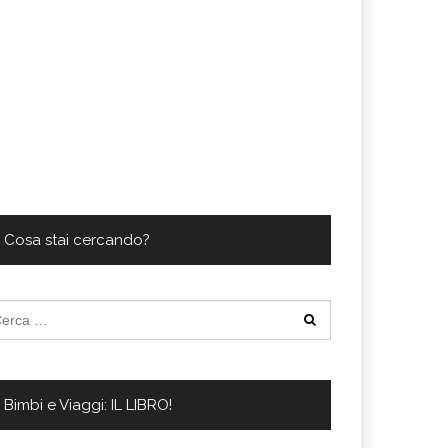
Cosa stai cercando?
cerca
:
Bimbi e Viaggi: IL LIBRO!