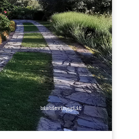
ferta migliore?
 lo sconto Columbus supera il 21%