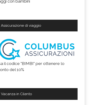
aggi con bambini
Assicurazione di viaggio
a il codice "BIMBI" per ottenere lo
onto del 10%
Vacanza in Cilento