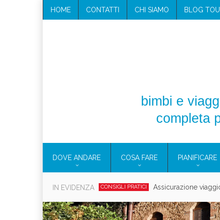
HOME
CONTATTI
CHI SIAMO
BLOG TOU
bimbi e viaggi
completa p
DOVE ANDARE
COSA FARE
PIANIFICARE
Cosmetici solidi in vi
IN EVIDENZA
CONSIGLI PRATICI
Viaggi per d
EOLIE
CAMPANIA