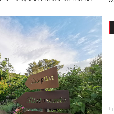
or
Il