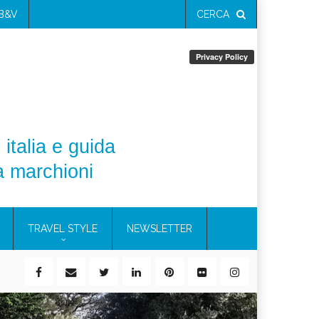
 B&V
CERCA
 italia e guida
a marchioni
TRAVEL STYLE
NEWSLETTER
ile)