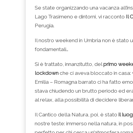
condividere
per
per
per
per
su
condividere
condividere
condividere
stampare
Se state organizzando una vacanza all’in
Facebook
su
su
su
(Si
(Si
Twitter
Google+
LinkedIn
apre
Lago Trasimeno e dintorni, vi racconto
Il 
apre
(Si
(Si
(Si
in
in
apre
apre
apre
una
una
in
in
in
nuova
Perugia.
nuova
una
una
una
finestra)
finestra)
nuova
nuova
nuova
finestra)
finestra)
finestra)
Il nostro weekend in Umbria non è stato
fondamentali…
Si è trattato, innanzitutto, del
primo weeke
lockdown
che ci aveva bloccato in casa: v
Emilia – Romagna barrato ci ha fatto emo
stava chiudendo un brutto periodo ed erava
al relax, alla possibilità di decidere li
Il Cantico della Natura, poi, è stato
il luo
nostre teste: immerso nella natura, in po
perfetto per chi cerca un’atmosfera roman