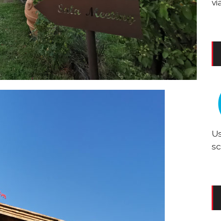
vi
Us
sc