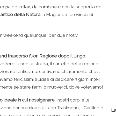
segna del relax, da combinare con la scoperta del
Cantico della Natura
, a Magione in provincia di
 un weekend qualunque, per due motivi
nd trascorso fuori Regione dopo il lungo
edere, lungo la strada, il cartello della regione
zionare tantissimo: sentivamo chiaramente che si
mo felicissimi all’idea di dedicare 3 giorni interi
beramente se stare fermi o muoverci, dove volevamo!
go ideale in cui riossigenare
i nostri corpi e le
sizione panoramica sul Lago Trasimeno, il Cantico è
La
tica e accogliente, in armonia con l’ambiente