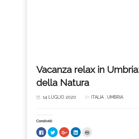
Vacanza relax in Umbria:
della Natura
14 LUGLIO 2020
ITALIA
,
UMBRIA
Condividi:
Fai
Fai
Fai
Fai
Fai
clic
clic
clic
clic
clic
per
qui
qui
qui
qui