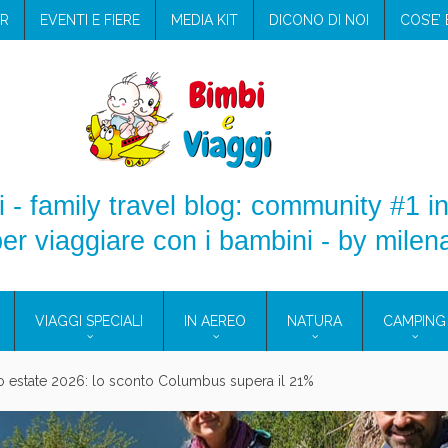
R
EVENTI E FIERE
MEDIA KIT
DICONO DI NOI
COS’E’
 - family travel blog: community #1 in
er viaggiare con i bambini - by milen
VIAGGI SPECIALI
IN AEREO
NATURA
CAMPING
aggio: i prodotti che hanno conquistato la mia valigia (e la pelle sensib
onne 2026: vieni alle Eolie e a Pantelleria!
Villaggio per famiglie in Cilento: il Blue Marine di Marina di Camerota