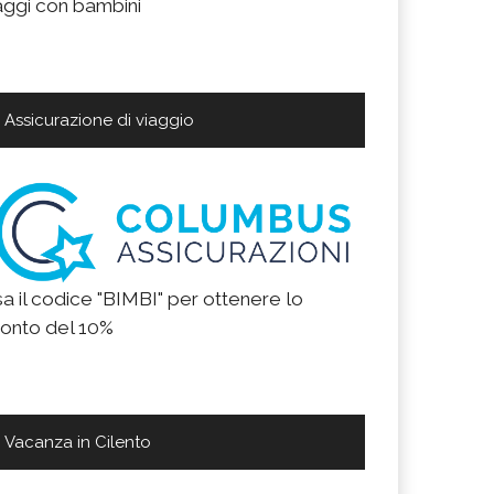
aggi con bambini
Assicurazione di viaggio
a il codice "BIMBI" per ottenere lo
onto del 10%
Vacanza in Cilento