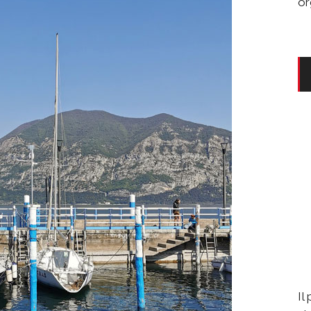
or
Il