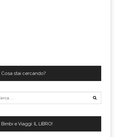
Cosa stai cercando?
cerca
:
Bimbi e Viaggi: IL LIBRO!