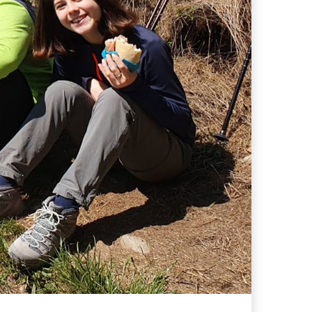
ferta migliore?
 lo sconto Columbus supera il 21%