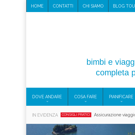
HOME
CONTATTI
CHI SIAMO
BLOG TOU
bimbi e viaggi
completa p
DOVE ANDARE
COSA FARE
PIANIFICARE
Cosmetici solidi in vi
IN EVIDENZA
CONSIGLI PRATICI
Viaggi per d
EOLIE
CAMPANIA