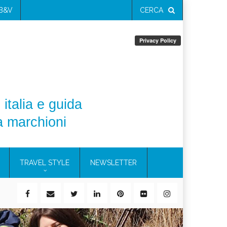
 B&V
CERCA
 italia e guida
a marchioni
TRAVEL STYLE
NEWSLETTER
ile)