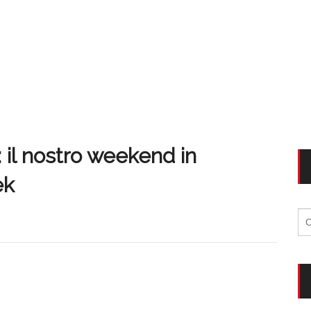
 il nostro weekend in
ek
Ri
per