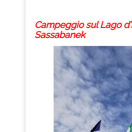
Campeggio sul Lago d’Ise
Sassabanek