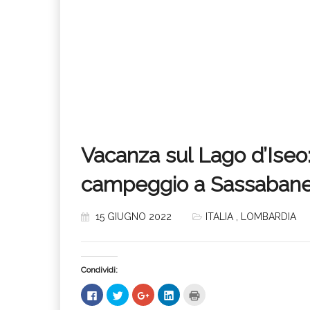
Vacanza sul Lago d’Iseo:
campeggio a Sassaban
15 GIUGNO 2022
ITALIA
,
LOMBARDIA
Condividi:
Fai
Fai
Fai
Fai
Fai
clic
clic
clic
clic
clic
per
qui
qui
qui
qui