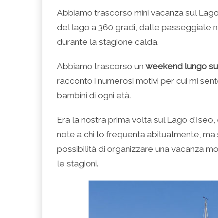
condividere
per
per
per
per
su
condividere
condividere
condividere
stampare
Abbiamo trascorso mini vacanza sul Lago d
Facebook
su
su
su
(Si
(Si
Twitter
Google+
LinkedIn
apre
del lago a 360 gradi, dalle passeggiate nei
apre
(Si
(Si
(Si
in
in
apre
apre
apre
una
una
in
in
in
nuova
durante la stagione calda.
nuova
una
una
una
finestra)
finestra)
nuova
nuova
nuova
finestra)
finestra)
finestra)
Abbiamo trascorso un
weekend lungo sul
racconto i numerosi motivi per cui mi sent
bambini di ogni età.
Era la nostra prima volta sul Lago d’Ise
note a chi lo frequenta abitualmente, ma
possibilità di organizzare una vacanza mol
le stagioni.