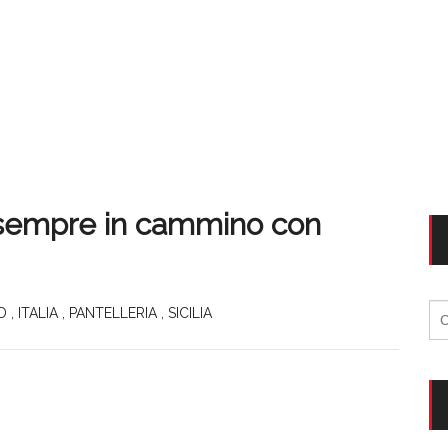
 sempre in cammino con
Ri
D
,
ITALIA
,
PANTELLERIA
,
SICILIA
per