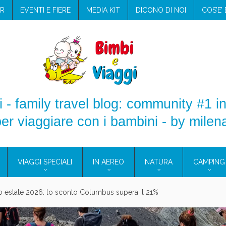
R
EVENTI E FIERE
MEDIA KIT
DICONO DI NOI
COS’E’
 - family travel blog: community #1 in
er viaggiare con i bambini - by milen
VIAGGI SPECIALI
IN AEREO
NATURA
CAMPING
aggio: i prodotti che hanno conquistato la mia valigia (e la pelle sensib
onne 2026: vieni alle Eolie e a Pantelleria!
Villaggio per famiglie in Cilento: il Blue Marine di Marina di Camerota