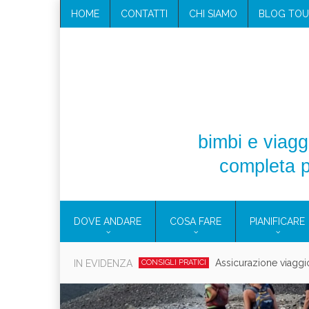
HOME
CONTATTI
CHI SIAMO
BLOG TOU
bimbi e viaggi
completa p
DOVE ANDARE
COSA FARE
PIANIFICARE
Cosmetici solidi in vi
IN EVIDENZA
CONSIGLI PRATICI
Viaggi per d
EOLIE
CAMPANIA