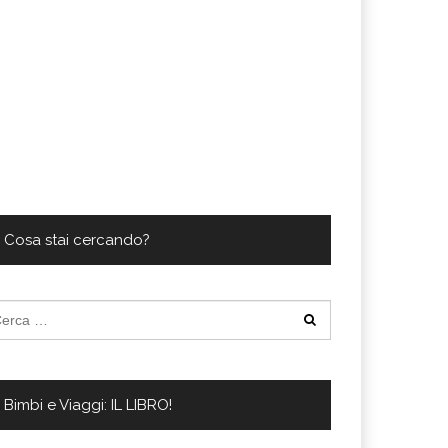
Cosa stai cercando?
cerca
:
Bimbi e Viaggi: IL LIBRO!