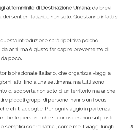
ggi al femminile di Destinazione Umana
: da brevi
i sentieri italiani…e non solo. Quest’anno infatti si
questa introduzione sarà ripetitiva poiché
da anni, ma è giusto far capire brevemente di
i da poco.
r ispirazionale italiano, che organizza viaggi a
orni, altri fino a una settimana, ma tutti sono
nto di scoperta non solo di un territorio ma anche
rtire piccoli gruppi di persone, hanno un focus
he chi ti accoglie. Per ogni viaggio in partenza
one che le persone che si conosceranno sul posto:
La
 semplici coordinatrici, come me. I viaggi lunghi