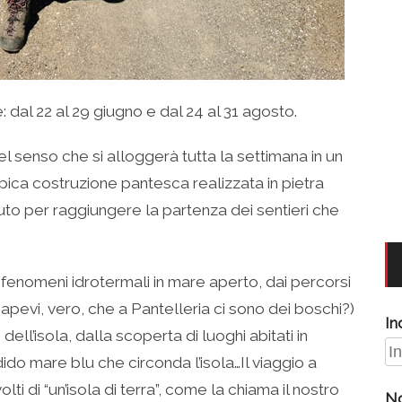
 dal 22 al 29 giugno e dal 24 al 31 agosto.
el senso che si alloggerà tutta la settimana in un
pica costruzione pantesca realizzata in pietra
n auto per raggiungere la partenza dei sentieri che
 fenomeni idrotermali in mare aperto, dai percorsi
apevi, vero, che a Pantelleria ci sono dei boschi?)
In
ell’isola, dalla scoperta di luoghi abitati in
dido mare blu che circonda l’isola…Il viaggio a
lti di “un’isola di terra”, come la chiama il nostro
N