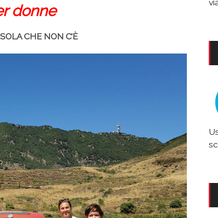
vi
er donne
ISOLA CHE NON C’È
Us
sc