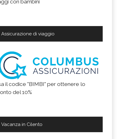
aggi con bambini
Assicurazione di viaggio
a il codice "BIMBI" per ottenere lo
onto del 10%
Vacanza in Cilento