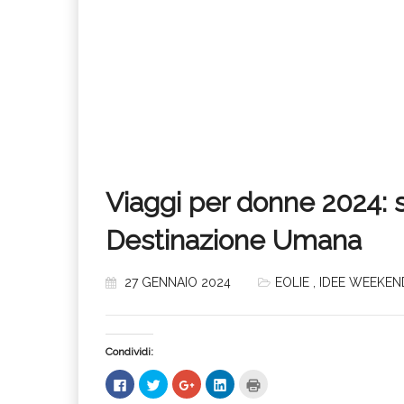
Viaggi per donne 2024:
Destinazione Umana
27 GENNAIO 2024
EOLIE
,
IDEE WEEKEN
Condividi:
Fai
Fai
Fai
Fai
Fai
clic
clic
clic
clic
clic
per
qui
qui
qui
qui