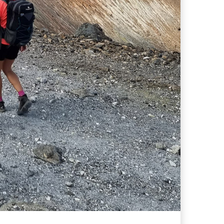
ferta migliore?
 lo sconto Columbus supera il 21%