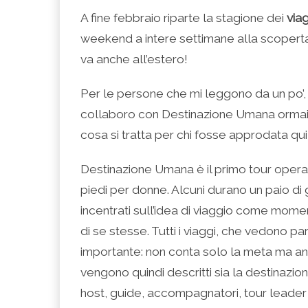
condividere
per
per
per
per
su
condividere
condividere
condividere
stampare
A fine febbraio riparte la stagione dei
via
Facebook
su
su
su
(Si
(Si
Twitter
Google+
LinkedIn
apre
weekend a intere settimane alla scoperta de
apre
(Si
(Si
(Si
in
in
apre
apre
apre
una
una
in
in
in
nuova
va anche all’estero!
nuova
una
una
una
finestra)
finestra)
nuova
nuova
nuova
finestra)
finestra)
finestra)
Per le persone che mi leggono da un po’, 
collaboro con Destinazione Umana ormai 
cosa si tratta per chi fosse approdata qu
Destinazione Umana è il primo tour operato
piedi per donne. Alcuni durano un paio di gi
incentrati sull’idea di viaggio come mome
di se stesse. Tutti i viaggi, che vedono pa
importante: non conta solo la meta ma anc
vengono quindi descritti sia la destinazi
host, guide, accompagnatori, tour leader o