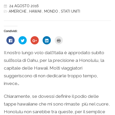
24 AGOSTO 2016
AMERICHE
,
HAWAII
,
MONDO
,
STATI UNITI
Condividi:
Fai
Fai
Fai
Fai
Fai
clic
clic
clic
clic
clic
per
qui
qui
qui
qui
condividere
per
per
per
per
su
condividere
condividere
condividere
stampare
Il nostro lungo volo dall’Italia è approdato subito
Facebook
su
su
su
(Si
(Si
Twitter
Google+
LinkedIn
apre
sull’isola di Oahu, per la precisione a Honolulu, la
apre
(Si
(Si
(Si
in
in
apre
apre
apre
una
una
in
in
in
nuova
capitale delle Hawaii. Molti viaggiatori
nuova
una
una
una
finestra)
finestra)
nuova
nuova
nuova
suggeriscono di non dedicarle troppo tempo,
finestra)
finestra)
finestra)
invece…
Chiaramente, se dovessi definire il podio delle
tappe hawaiiane che mi sono rimaste più nel cuore,
Honolulu non sarebbe tra queste, per il semplice