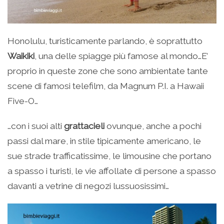
Honolulu, turisticamente parlando, è soprattutto
Waikiki
, una delle spiagge più famose al mondo…E’
proprio in queste zone che sono ambientate tante
scene di famosi telefilm, da Magnum P.I. a Hawaii
Five-O…
…con i suoi alti
grattacieli
ovunque, anche a pochi
passi dal mare, in stile tipicamente americano, le
sue strade trafficatissime, le limousine che portano
a spasso i turisti, le vie affollate di persone a spasso
davanti a vetrine di negozi lussuosissimi…