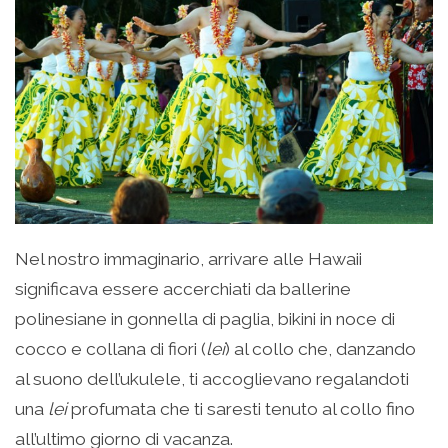
Nel nostro immaginario, arrivare alle Hawaii
significava essere accerchiati da ballerine
polinesiane in gonnella di paglia, bikini in noce di
cocco e collana di fiori (
lei
) al collo che, danzando
al suono dell’ukulele, ti accoglievano regalandoti
una
lei
profumata che ti saresti tenuto al collo fino
all’ultimo giorno di vacanza.