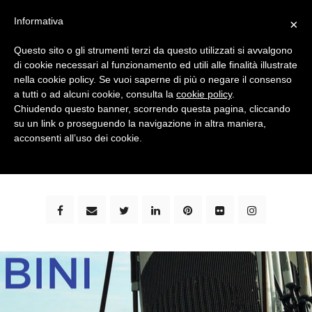
Informativa
×
Questo sito o gli strumenti terzi da questo utilizzati si avvalgono
di cookie necessari al funzionamento ed utili alle finalità illustrate
nella cookie policy. Se vuoi saperne di più o negare il consenso
a tutti o ad alcuni cookie, consulta la
cookie policy
.
Chiudendo questo banner, scorrendo questa pagina, cliccando
su un link o proseguendo la navigazione in altra maniera,
bimbi e viaggi - family travel blog: community #1 in
acconsenti all’uso dei cookie.
italia e guida completa per viaggiare con i bambini -
by milena marchioni