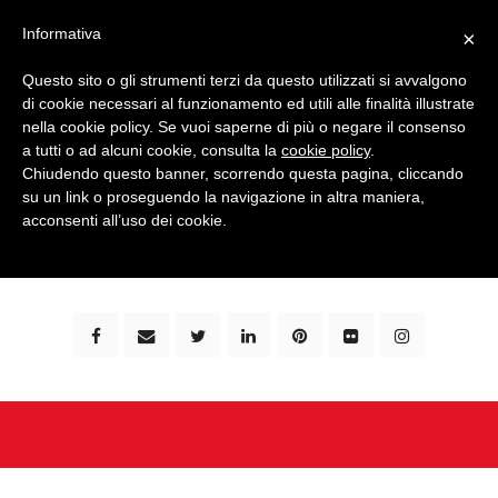
Informativa
×
Questo sito o gli strumenti terzi da questo utilizzati si avvalgono
di cookie necessari al funzionamento ed utili alle finalità illustrate
nella cookie policy. Se vuoi saperne di più o negare il consenso
a tutti o ad alcuni cookie, consulta la
cookie policy
.
Chiudendo questo banner, scorrendo questa pagina, cliccando
su un link o proseguendo la navigazione in altra maniera,
bimbi e viaggi - family travel blog: community #1 in
acconsenti all’uso dei cookie.
italia e guida completa per viaggiare con i bambini -
by milena marchioni