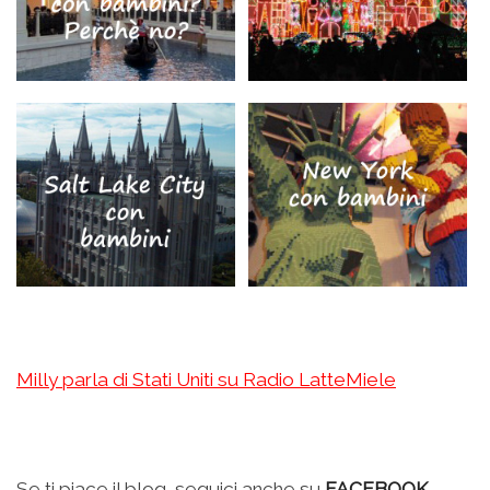
Milly parla di Stati Uniti su Radio LatteMiele
.
Se ti piace il blog, seguici anche su
FACEBOOK
,