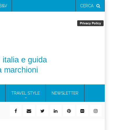
 B&V
CERCA
 italia e guida
a marchioni
TRAVEL STYLE
NEWSLETTER
ile)