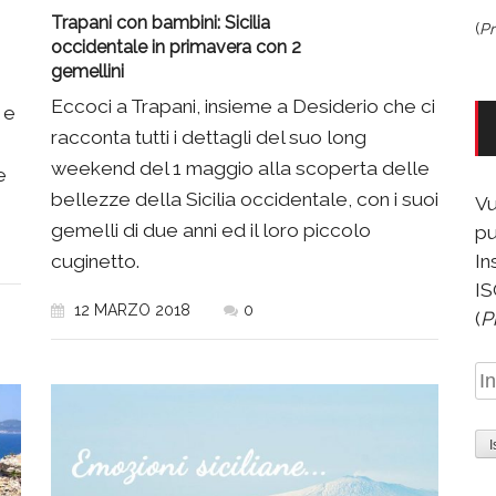
Trapani con bambini: Sicilia
(
Pr
occidentale in primavera con 2
gemellini
Eccoci a Trapani, insieme a Desiderio che ci
 e
racconta tutti i dettagli del suo long
weekend del 1 maggio alla scoperta delle
e
bellezze della Sicilia occidentale, con i suoi
Vu
gemelli di due anni ed il loro piccolo
pu
In
cuginetto.
IS
12 MARZO 2018
0
(
P
In
e-
ma