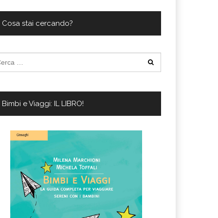
ferta migliore?
 lo sconto Columbus supera il 21%
Cosa stai cercando?
cerca
:
Bimbi e Viaggi: IL LIBRO!