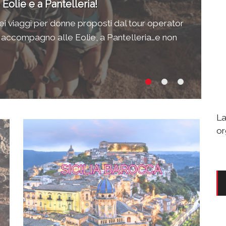
Eolie e a Pantelleria!
Si
ei viaggi per donne proposti dal tour operator
El
i accompagno alle Eolie, a Pantelleria…e non
or
sc
La
or