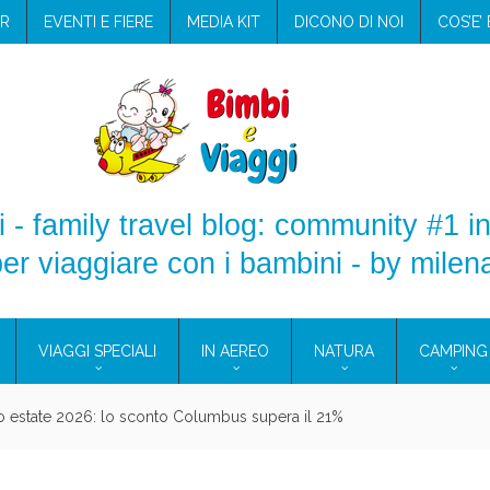
R
EVENTI E FIERE
MEDIA KIT
DICONO DI NOI
COS’E’
 - family travel blog: community #1 in
er viaggiare con i bambini - by milen
VIAGGI SPECIALI
IN AEREO
NATURA
CAMPING
aggio: i prodotti che hanno conquistato la mia valigia (e la pelle sensib
onne 2026: vieni alle Eolie e a Pantelleria!
Villaggio per famiglie in Cilento: il Blue Marine di Marina di Camerota