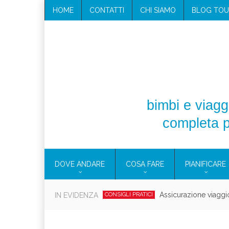
HOME
CONTATTI
CHI SIAMO
BLOG TOU
bimbi e viaggi
completa p
DOVE ANDARE
COSA FARE
PIANIFICARE
Cosmetici solidi in vi
IN EVIDENZA
CONSIGLI PRATICI
Viaggi per d
EOLIE
CAMPANIA