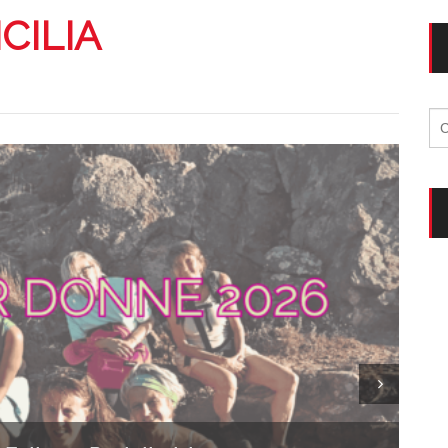
Vacanze in campeggio con i bambini: come trovare l’of
CAMPEGGIO
ICILIA
Assicurazione viaggio estate 2026:
CONSIGLI PRATICI
Ri
per