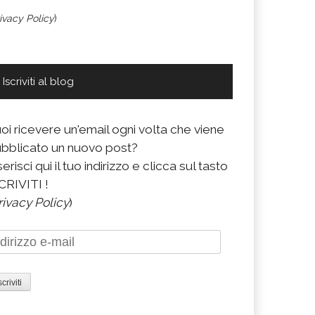
ivacy Policy
)
Iscriviti al blog
oi ricevere un'email ogni volta che viene
bblicato un nuovo post?
serisci qui il tuo indirizzo e clicca sul tasto
CRIVITI !
rivacy Policy
)
dirizzo
il