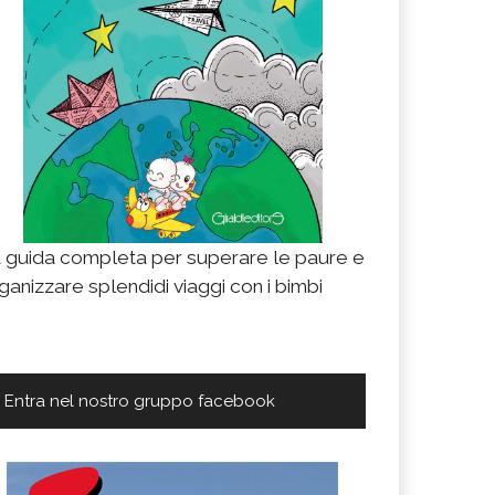
cilia Barocca: road trip in famiglia a luglio
isa ci guida con il suo road trip attraverso la Sicilia baro
ientale dell’isola, tra escursioni, spiagge e cala accogli
operta di una delle più belle
LEGGI TUTTO
 guida completa per superare le paure e
ganizzare splendidi viaggi con i bimbi
Entra nel nostro gruppo facebook