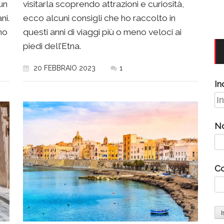
un
visitarla scoprendo attrazioni e curiosità,
ni.
ecco alcuni consigli che ho raccolto in
no
questi anni di viaggi più o meno veloci ai
piedi dell’Etna.
20 FEBBRAIO 2023
1
In
N
C