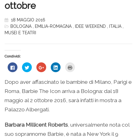
ottobre
18 MAGGIO 2016
BOLOGNA
,
EMILIA-ROMAGNA
,
IDEE WEEKEND
,
ITALIA
,
MUSEI E TEATRI
Condividi:
Fai
Fai
Fai
Fai
Fai
clic
clic
clic
clic
clic
per
qui
qui
qui
qui
condividere
per
per
per
per
su
condividere
condividere
condividere
stampare
Dopo aver affascinato le bambine di Milano, Parigi e
Facebook
su
su
su
(Si
(Si
Twitter
Google+
LinkedIn
apre
Roma, Barbie The Icon arriva a Bologna: dal 18
apre
(Si
(Si
(Si
in
in
apre
apre
apre
una
una
in
in
in
nuova
maggio al 2 ottobre 2016, sarà infatti in mostra a
nuova
una
una
una
finestra)
finestra)
nuova
nuova
nuova
Palazzo Albergati.
finestra)
finestra)
finestra)
Barbara
Millicent Roberts
, universalmente nota col
suo soprannome Barbie, è nata a New York il 9