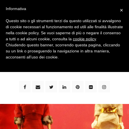
Informativa
×
Questo sito o gli strumenti terzi da questo utilizzati si avvalgono
di cookie necessari al funzionamento ed utili alle finalità illustrate
nella cookie policy. Se vuoi saperne di più o negare il consenso
a tutti o ad alcuni cookie, consulta la
cookie policy
.
Chiudendo questo banner, scorrendo questa pagina, cliccando
su un link o proseguendo la navigazione in altra maniera,
bimbi e viaggi - family travel blog: community #1 in
acconsenti all’uso dei cookie.
italia e guida completa per viaggiare con i bambini -
by milena marchioni