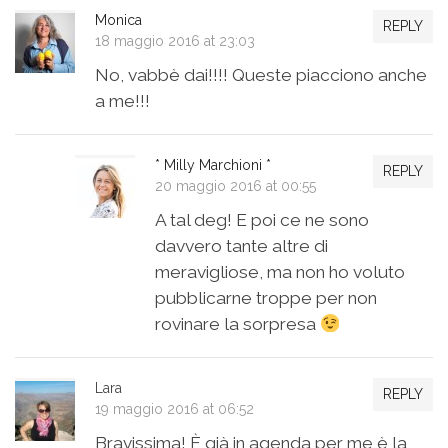
Monica
REPLY
18 maggio 2016 at 23:03
No, vabbè dai!!!! Queste piacciono anche
a me!!!
* Milly Marchioni *
REPLY
20 maggio 2016 at 00:55
A tal deg! E poi ce ne sono
davvero tante altre di
meravigliose, ma non ho voluto
pubblicarne troppe per non
rovinare la sorpresa
Lara
REPLY
19 maggio 2016 at 06:52
Bravissima! È già in agenda per me è la