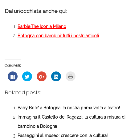
Dai un’occhiata anche qui:
Barbie.The Icon a Milano
Bologna con bambini: tutti i nostri articoli
Condividi:
Fai
Fai
Fai
Fai
Fai
clic
clic
clic
clic
clic
per
qui
qui
qui
qui
condividere
per
per
per
per
su
condividere
condividere
condividere
stampare
Related posts:
Facebook
su
su
su
(Si
(Si
Twitter
Google+
LinkedIn
apre
apre
(Si
(Si
(Si
in
in
apre
apre
apre
una
Baby Bofe’ a Bologna: la nostra prima volta a teatro!
una
in
in
in
nuova
nuova
una
una
una
finestra)
finestra)
nuova
nuova
nuova
Immagina il Castello dei Ragazzi: la cultura a misura di
finestra)
finestra)
finestra)
bambino a Bologna
Passeggini al museo: crescere con la cultura!