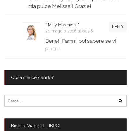
mia pulce Melissa!! Grazie!
* Milly Marchioni *
REPLY
20 maggio 2016 at 00:56
Bene!! Fammi poi sapere se vi
piace!
Cosa stai cercando?
Ricerca
per:
Bimbi e Viaggi: IL LIBRO!