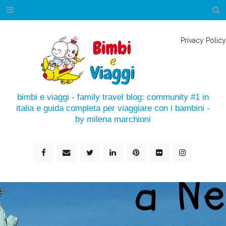
Privacy Policy
bimbi e viaggi - family travel blog: community #1 in
italia e guida completa per viaggiare con i bambini -
by milena marchioni