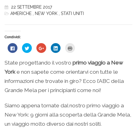
22 SETTEMBRE 2017
AMERICHE
,
NEW YORK
,
STATI UNITI
Condividi:
Fai
Fai
Fai
Fai
Fai
clic
clic
clic
clic
clic
per
qui
qui
qui
qui
condividere
per
per
per
per
su
condividere
condividere
condividere
stampare
State progettando il vostro
primo viaggio a New
Facebook
su
su
su
(Si
(Si
Twitter
Google+
LinkedIn
apre
York
e non sapete come orientarvi con tutte le
apre
(Si
(Si
(Si
in
in
apre
apre
apre
una
una
in
in
in
nuova
informazioni che trovate in giro? Ecco l’ABC della
nuova
una
una
una
finestra)
finestra)
nuova
nuova
nuova
Grande Mela per i principianti come noi!
finestra)
finestra)
finestra)
Siamo appena tornate dal nostro primo viaggio a
New York: 9 giorni alla scoperta della Grande Mela,
un viaggio molto diverso dai nostri soliti.