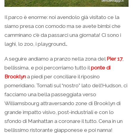
Il parco è enorme: noi avendolo già visitato ce la
siamo presa con comodo ma se avete bimbi che
camminano c’è da passarci una giornata! Ci sono i
laghi, lo zoo, i playground…
A seguire andiamo a pranzo nella zona del
Pier 17
,
bellissima, e poi percorriamo tutto il
ponte di
Brooklyn
a piedi per conciliare il riposino
pomeridiano. Tornati sul “nostro” lato dell’Hudson, ci
facciamo una bella passeggiata verso
Williamsbourg attraversando zone di Brooklyn di
grande impatto visivo, post-industriali e con lo
sfondo di Manhattan a coronare il tutto. Cena in un
bellissimo ristorante giapponese e poi nanna!