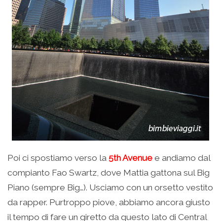
Poi ci spostiamo verso la
5th Avenue
e andiamo dal
compianto Fao Swartz, dove Mattia gattona sul Big
Piano (sempre Big…). Usciamo con un orsetto vestito
da rapper. Purtroppo piove, abbiamo ancora giusto
il tempo di fare un giretto da questo lato di Central