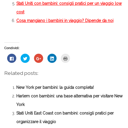
Stati Uniti con bambini: consigli pratici per un viaggio low
cost
Cosa mangiano i bambini in viaggio? Dipende da noi
Condividi:
Fai
Fai
Fai
Fai
Fai
clic
clic
clic
clic
clic
per
qui
qui
qui
qui
condividere
per
per
per
per
su
condividere
condividere
condividere
stampare
Related posts:
Facebook
su
su
su
(Si
(Si
Twitter
Google+
LinkedIn
apre
apre
(Si
(Si
(Si
in
in
apre
apre
apre
una
New York per bambini: la guida completa!
una
in
in
in
nuova
nuova
una
una
una
finestra)
finestra)
nuova
nuova
nuova
Harlem con bambini: una base alternativa per visitare New
finestra)
finestra)
finestra)
York
Stati Uniti East Coast con bambini: consigli pratici per
organizzare il viaggio