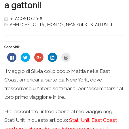
a gattoni!
11 AGOSTO 2016
AMERICHE
,
CITTÀ
,
MONDO
,
NEW YORK
,
STATI UNITI
Condividi:
Fai
Fai
Fai
Fai
Fai
clic
clic
clic
clic
clic
per
qui
qui
qui
qui
condividere
per
per
per
per
su
condividere
condividere
condividere
stampare
Il viaggio di Silvia col piccolo Mattia nella East
Facebook
su
su
su
(Si
(Si
Twitter
Google+
LinkedIn
apre
Coast americana parte da New York, dove
apre
(Si
(Si
(Si
in
in
apre
apre
apre
una
una
in
in
in
nuova
trascorrono un’intera settimana, per “acclimatarsi” al
nuova
una
una
una
finestra)
finestra)
nuova
nuova
nuova
loro primo viaggione in tre…
finestra)
finestra)
finestra)
Ho raccontato l’introduzione al mio viaggio negli
Stati Uniti in questo articolo:
Stati Uniti East Coast
con bambini: consigli pratici per organizzare il