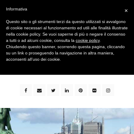
Informativa
×
Questo sito o gli strumenti terzi da questo utilizzati si avvalgono
di cookie necessari al funzionamento ed utili alle finalità illustrate
nella cookie policy. Se vuoi saperne di più o negare il consenso
a tutti o ad alcuni cookie, consulta la
cookie policy
.
Chiudendo questo banner, scorrendo questa pagina, cliccando
su un link o proseguendo la navigazione in altra maniera,
bimbi e viaggi - family travel blog: community #1 in
acconsenti all’uso dei cookie.
italia e guida completa per viaggiare con i bambini -
by milena marchioni