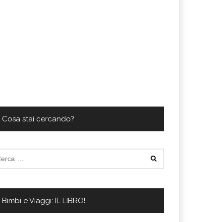
Cosa stai cercando?
cerca
:
Bimbi e Viaggi: IL LIBRO!