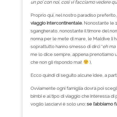
un po’ con noi, così vi facciamo vedere q
Proprio qui, nel nostro paradiso preferito
viaggio intercontinentale
. Nonostante le 
sgangherato, nonostante il timore del nonn
nonna per le mete di mare, le Maldive li ha
soprattutto hanno smesso di dirci “
eh ma c
me lo dice sempre, appena prenotiamo un v
che non gli rispondo mai!
).
Ecco quindi di seguito alcune idee, a parti
Ovviamente ogni famiglia dovrà poi sceglier
bimbi e al tipo di viaggio che interessa di
voglio lasciarvi è solo uno:
se l’abbiamo fa