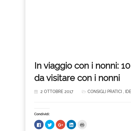
In viaggio con i nonni: 1
da visitare con i nonni
2 OTTOBRE 2017
CONSIGLI PRATICI
,
ID
Condividi:
Fai
Fai
Fai
Fai
Fai
clic
clic
clic
clic
clic
per
qui
qui
qui
qui