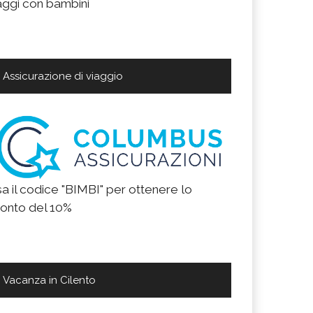
aggi con bambini
Assicurazione di viaggio
a il codice "BIMBI" per ottenere lo
onto del 10%
Vacanza in Cilento