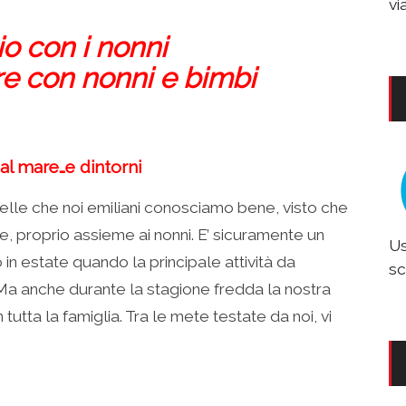
vi
io con i nonni
re con nonni e bimbi
l mare…e dintorni
uelle che noi emiliani conosciamo bene, visto che
te, proprio assieme ai nonni. E’ sicuramente un
Us
 in estate quando la principale attività da
sc
 Ma anche durante la stagione fredda la nostra
n tutta la famiglia. Tra le mete testate da noi, vi