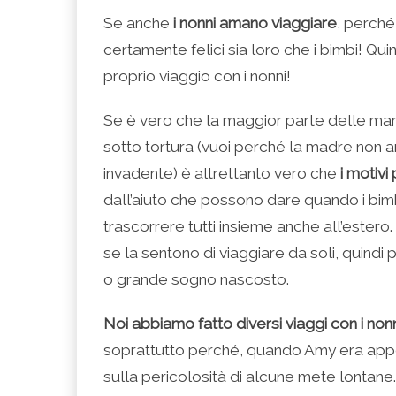
condividere
per
per
per
per
su
condividere
condividere
condividere
stampare
Se anche
i nonni amano viaggiare
, perché
Facebook
su
su
su
(Si
(Si
Twitter
Google+
LinkedIn
apre
certamente felici sia loro che i bimbi! Qui
apre
(Si
(Si
(Si
in
in
apre
apre
apre
una
una
in
in
in
nuova
proprio viaggio con i nonni!
nuova
una
una
una
finestra)
finestra)
nuova
nuova
nuova
finestra)
finestra)
finestra)
Se è vero che la maggior parte delle ma
sotto tortura (vuoi perché la madre non 
invadente) è altrettanto vero che
i motivi
dall’aiuto che possono dare quando i bimb
trascorrere tutti insieme anche all’estero.
se la sentono di viaggiare da soli, quindi 
o grande sogno nascosto.
Noi abbiamo fatto diversi viaggi con i non
soprattutto perché, quando Amy era appe
sulla pericolosità di alcune mete lontane