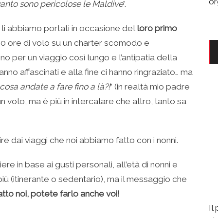
or
uanto sono pericolose le Maldive
”.
, li abbiamo portati in occasione del
loro primo
10 ore di volo su un charter scomodo e
o per un viaggio così lungo e l’antipatia della
nno affascinati e alla fine ci hanno ringraziato… ma
osa andate a fare fino a là?!
” (in realtà mio padre
olo, ma è più in intercalare che altro, tanto sa
re dai viaggi che noi abbiamo fatto con i nonni.
e in base ai gusti personali, all’età di nonni e
 più (itinerante o sedentario), ma il messaggio che
tto noi, potete farlo anche voi!
Il