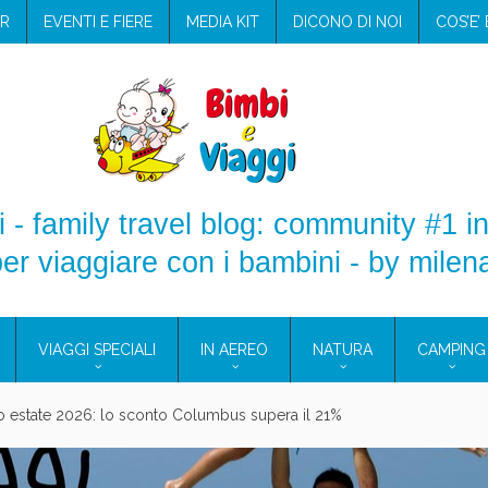
R
EVENTI E FIERE
MEDIA KIT
DICONO DI NOI
COS’E’
 - family travel blog: community #1 in
er viaggiare con i bambini - by milen
VIAGGI SPECIALI
IN AEREO
NATURA
CAMPING
aggio: i prodotti che hanno conquistato la mia valigia (e la pelle sensib
onne 2026: vieni alle Eolie e a Pantelleria!
Villaggio per famiglie in Cilento: il Blue Marine di Marina di Camerota