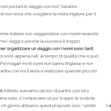
 non portarli in viaggio con noi? Saranno
ndi non resta che scegliere la meta migliore per il
mme italiane non viaggerebbe con i nonni neanche
ama i viaggi o perché la suocera è troppo
 per organizzare un viaggio con i nonni sono tanti
:
i sono appena nati, al tempo di qualità che si può
 Poi magari molti nonni non sanno l’inglese e non
partire con noi li aiuta a realizzare qualche piccolo
ni
. All’inizio avevamo deciso di partire con loro
na nata, ci rompevano un po’ troppo le scatole
La
. Un giorno abbiamo quindi proposto loro: “
venite