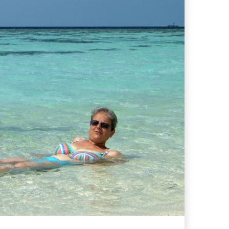
ferta migliore?
 lo sconto Columbus supera il 21%