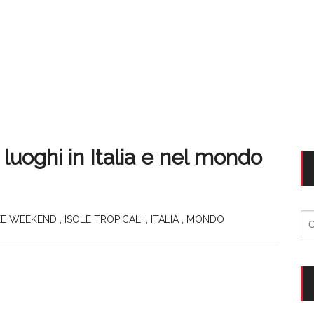
0 luoghi in Italia e nel mondo
Ri
EE WEEKEND
,
ISOLE TROPICALI
,
ITALIA
,
MONDO
per