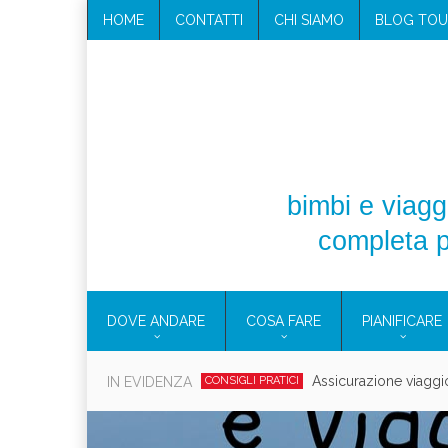
HOME
CONTATTI
CHI SIAMO
BLOG TOU
bimbi e viaggi
completa p
DOVE ANDARE
COSA FARE
PIANIFICARE
Cosmetici solidi in vi
IN EVIDENZA
CONSIGLI PRATICI
Viaggi per d
EOLIE
CAMPANIA