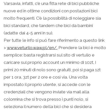
Varsavia, infatti, c’è una fitta rete di bici pubbliche
nuove ed in ottime condizioni con postazioni bici
molto frequenti. C’è la possibilità di noleggiare sia
bici standard, che tandem che bici da bambini
(adatte dai 4-5 anni in su).
Per tutte le info si può fare riferimento a questo link
>
www.veturilo.waw.pl/en/
.
Prendere la bici è molto
semplice: basta registrarsi sul sito di vertulio e
caricare sul proprio account un minimo di 10zt. I
primi 20 minuti di nolo sono gratuiti, poi si paga 1zt
per 1 ora, 3zt per 2 ore e così via. Una volta
impostato il proprio utente, si accede con le
credenziali che vengono inviate via mail alla
colonnina che si trova presso i punti nolo, si
seleziona il numero della bici che si desidera