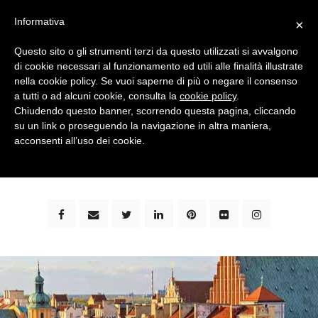
Informativa
×
Questo sito o gli strumenti terzi da questo utilizzati si avvalgono
di cookie necessari al funzionamento ed utili alle finalità illustrate
nella cookie policy. Se vuoi saperne di più o negare il consenso
a tutti o ad alcuni cookie, consulta la
cookie policy
.
Chiudendo questo banner, scorrendo questa pagina, cliccando
su un link o proseguendo la navigazione in altra maniera,
bimbi e viaggi - family travel blog: community #1 in
acconsenti all’uso dei cookie.
italia e guida completa per viaggiare con i bambini -
by milena marchioni