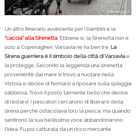
Un altro itinerario avvincente per i bambini è la
“caccia” alla Sirenetta
. Ebbene sì, la Sirenetta non è
solo a Copenaghen, Varsavia ne ha ben tre.
La
Sirena guerriera è il simbolo della città di Varsavia
e
la protegge. Secondo la leggenda una sirenetta
proveniente dal mare si trovò a nuotare nella
Vistola e decise di fermarsi a riposare sulla spiaggia
sabbiosa. Trovò il posto talmente bello che decise
di restarvi. I pescatori cercarono di liberarsi della
sirena perché ostacolava loro la pesca, ma quando
sentirono la sua bellissima voce abbandonarono
l‘idea. Fu poi catturata da un ricco mercante