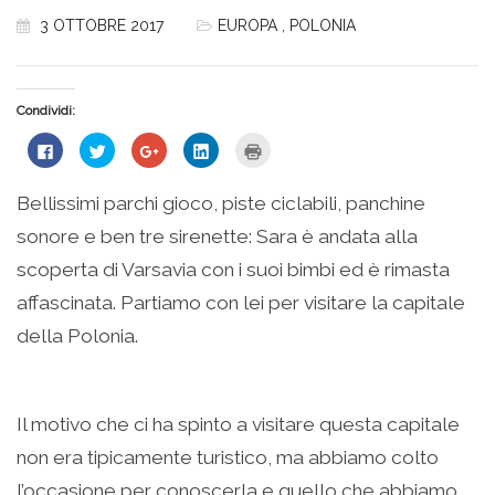
3 OTTOBRE 2017
EUROPA
,
POLONIA
Condividi:
Fai
Fai
Fai
Fai
Fai
clic
clic
clic
clic
clic
per
qui
qui
qui
qui
condividere
per
per
per
per
su
condividere
condividere
condividere
stampare
Bellissimi parchi gioco, piste ciclabili, panchine
Facebook
su
su
su
(Si
(Si
Twitter
Google+
LinkedIn
apre
sonore e ben tre sirenette: Sara è andata alla
apre
(Si
(Si
(Si
in
in
apre
apre
apre
una
una
in
in
in
nuova
scoperta di Varsavia con i suoi bimbi ed è rimasta
nuova
una
una
una
finestra)
finestra)
nuova
nuova
nuova
affascinata. Partiamo con lei per visitare la capitale
finestra)
finestra)
finestra)
della Polonia.
Il motivo che ci ha spinto a visitare questa capitale
non era tipicamente turistico, ma abbiamo colto
l’occasione per conoscerla e quello che abbiamo