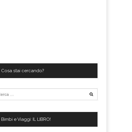
Cosa stai cercando?
cerca
:
Bimbi e Viaggi: IL LIBRO!