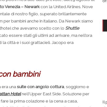
or
tto Venezia – Newark
con la United Airlines. Nove
ntale di nostro figlio, superato brillantemente
ilm per bambini anche in italiano. Da Newark siamo
 l’hotel che avevamo scelto con lo
Shuttle
ato essere stati gli ultimi ad arrivare, ma nell’ora
la città e i suoi grattacieli. Jacopo era
 con bambini
a era una
suite con angolo cottura
, soggiorno e
ttan Hotel
nell’Upper East Side. Soluzione per
di fare la prima colazione e la cena a casa,
Il