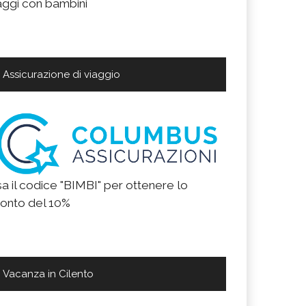
aggi con bambini
Assicurazione di viaggio
a il codice "BIMBI" per ottenere lo
onto del 10%
Vacanza in Cilento