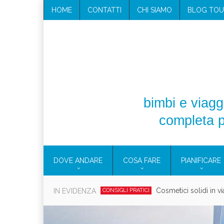
HOME
CONTATTI
CHI SIAMO
BLOG TOU
bimbi e viaggi
completa p
DOVE ANDARE
COSA FARE
PIANIFICARE
Cosmetici solidi in vi
IN EVIDENZA
CONSIGLI PRATICI
Viaggi per d
EOLIE
CAMPANIA