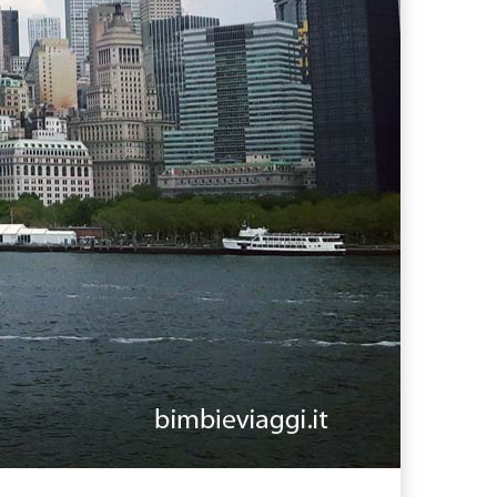
ferta migliore?
 lo sconto Columbus supera il 21%