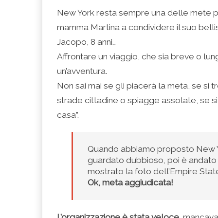
condividere
per
per
per
per
su
condividere
condividere
condividere
stampare
New York resta sempre una delle mete pr
Facebook
su
su
su
(Si
(Si
Twitter
Google+
LinkedIn
apre
mamma Martina a condividere il suo belli
apre
(Si
(Si
(Si
in
in
apre
apre
apre
una
una
in
in
in
nuova
Jacopo, 8 anni…
nuova
una
una
una
finestra)
finestra)
nuova
nuova
nuova
Affrontare un viaggio, che sia breve o lu
finestra)
finestra)
finestra)
un’avventura.
Non sai mai se gli piacerà la meta, se si
strade cittadine o spiagge assolate, se si
casa”.
Quando abbiamo proposto New York
guardato dubbioso, poi è andato a 
mostrato la foto dell’Empire State
Ok, meta aggiudicata!
L’organizzazione è stata veloce
, mancava