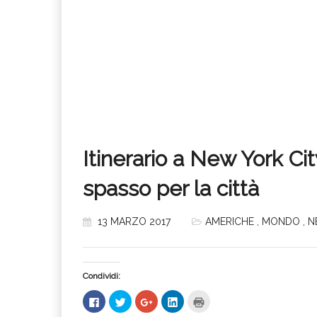
Itinerario a New York Cit
spasso per la città
13 MARZO 2017
AMERICHE
,
MONDO
,
N
Condividi:
Fai
Fai
Fai
Fai
Fai
clic
clic
clic
clic
clic
per
qui
qui
qui
qui