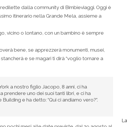
edilette dalla community di Bimbieviaggi. Oggi è
ssimo itinerario nella Grande Mela, assieme a
ngo, vicino o lontano, con un bambino è sempre
 troverà bene, se apprezzerà monumenti, musei,
 stancherà e se magari ti dirà “voglio tornare a
 a nostro figlio Jacopo, 8 anni, ci ha
prendere uno dei suoi tanti libri, e ci ha
 Building e ha detto: “Qui ci andiamo vero?”.
La
no pochi mesi alle date previste, dal 29 agosto al