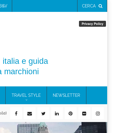
 B&V
CERCA
 italia e guida
a marchioni
TRAVEL STYLE
NEWSLETTER
ile)