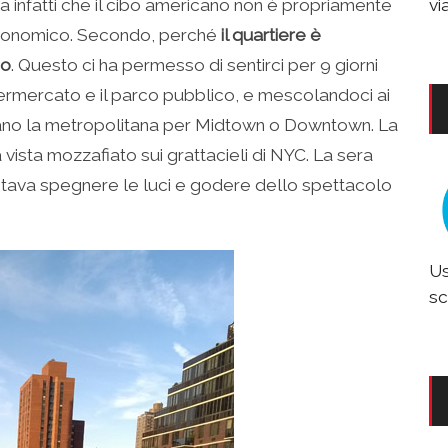
a infatti che il cibo americano non è propriamente
vi
 economico. Secondo, perché
il quartiere è
co
. Questo ci ha permesso di sentirci per 9 giorni
ermercato e il parco pubblico, e mescolandoci ai
no la metropolitana per Midtown o Downtown. La
 vista mozzafiato sui grattacieli di NYC. La sera
stava spegnere le luci e godere dello spettacolo
Us
sc