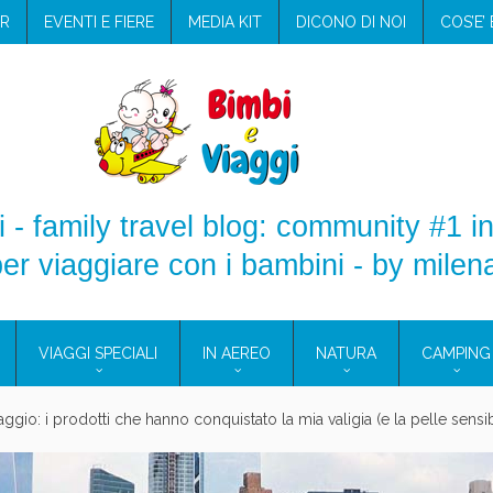
R
EVENTI E FIERE
MEDIA KIT
DICONO DI NOI
COS’E’
 - family travel blog: community #1 in
er viaggiare con i bambini - by milen
VIAGGI SPECIALI
IN AEREO
NATURA
CAMPING
aggio: i prodotti che hanno conquistato la mia valigia (e la pelle sensib
onne 2026: vieni alle Eolie e a Pantelleria!
Villaggio per famiglie in Cilento: il Blue Marine di Marina di Camerota