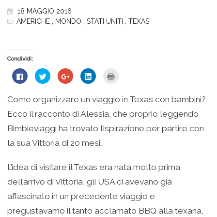
18 MAGGIO 2016
AMERICHE
,
MONDO
,
STATI UNITI
,
TEXAS
Condividi:
Fai
Fai
Fai
Fai
Fai
clic
clic
clic
clic
clic
per
qui
qui
qui
qui
condividere
per
per
per
per
su
condividere
condividere
condividere
stampare
Come organizzare un viaggio in Texas con bambini?
Facebook
su
su
su
(Si
(Si
Twitter
Google+
LinkedIn
apre
Ecco il racconto di Alessia, che proprio leggendo
apre
(Si
(Si
(Si
in
in
apre
apre
apre
una
una
in
in
in
nuova
Bimbieviaggi ha trovato l’ispirazione per partire con
nuova
una
una
una
finestra)
finestra)
nuova
nuova
nuova
la sua Vittoria di 20 mesi…
finestra)
finestra)
finestra)
L’idea di visitare il Texas era nata molto prima
dell’arrivo di Vittoria, gli USA ci avevano già
affascinato in un precedente viaggio e
pregustavamo il tanto acclamato BBQ alla texana,