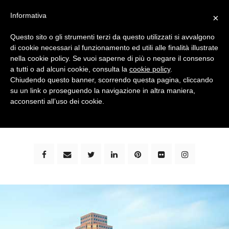
Informativa
×
Questo sito o gli strumenti terzi da questo utilizzati si avvalgono
di cookie necessari al funzionamento ed utili alle finalità illustrate
nella cookie policy. Se vuoi saperne di più o negare il consenso
a tutti o ad alcuni cookie, consulta la
cookie policy
.
Chiudendo questo banner, scorrendo questa pagina, cliccando
su un link o proseguendo la navigazione in altra maniera,
bimbi e viaggi - family travel blog: community #1 in
acconsenti all’uso dei cookie.
italia e guida completa per viaggiare con i bambini -
by milena marchioni