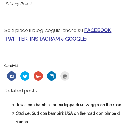
(
Privacy Policy
)
Se ti piace il blog, seguici anche su
FACEBOOK
,
TWITTER
,
INSTAGRAM
e
GOOGLE+
Condividi:
Fai
Fai
Fai
Fai
Fai
clic
clic
clic
clic
clic
per
qui
qui
qui
qui
condividere
per
per
per
per
su
condividere
condividere
condividere
stampare
Related posts:
Facebook
su
su
su
(Si
(Si
Twitter
Google+
LinkedIn
apre
apre
(Si
(Si
(Si
in
in
apre
apre
apre
una
Texas con bambini: prima tappa di un viaggio on the road
una
in
in
in
nuova
nuova
una
una
una
finestra)
finestra)
nuova
nuova
nuova
Stati del Sud con bambini: USA on the road con bimba di
finestra)
finestra)
finestra)
1 anno