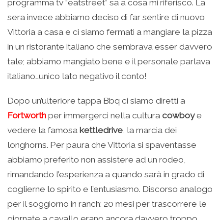
programma tv “eatstreet” sa a cosa mi riferisco. La
sera invece abbiamo deciso di far sentire di nuovo
Vittoria a casa e ci siamo fermati a mangiare la pizza
in un ristorante italiano che sembrava esser davvero
tale; abbiamo mangiato bene e il personale parlava
italiano…unico lato negativo il conto!
Dopo un’ulteriore tappa Bbq ci siamo diretti a
Fortworth
per immergerci nella cultura
cowboy
e
vedere la famosa
kettledrive
, la marcia dei
longhorns. Per paura che Vittoria si spaventasse
abbiamo preferito non assistere ad un rodeo,
rimandando l’esperienza a quando sarà in grado di
coglierne lo spirito e l’entusiasmo. Discorso analogo
per il soggiorno in ranch: 20 mesi per trascorrere le
giornate a cavallo erano ancora davvero troppo