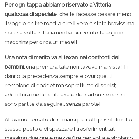
Per ogni tappa abbiamo riservato a Vittoria
qualcosa di speciale
, che le facesse pesare meno
il viaggio on the road; a dire il vero è stata bravissima
ma una volta in Italia non ha più voluto fare giri in
macchina per circa un mese!!
Una nota di merito va ai texani nei confronti dei
bambini
: una premura tale non l’avevo mai vista! Ti
danno la precedenza sempre e ovunque, li
riempiono di gadget ma soprattutto di sorrisi;
addirittura mettono il canale dei cartoni se non ci
sono partite da seguire… senza parole!
Abbiamo cercato di fermarci più notti possibili nello
stesso posto e di spezzare i trasferimenti…
al
massimo due ore e mezza/tre per volta
e abbiamo