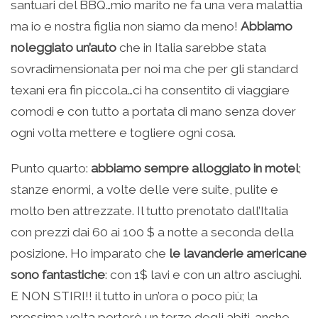
santuari del BBQ…mio marito ne fa una vera malattia
ma io e nostra figlia non siamo da meno!
Abbiamo
noleggiato un’auto
che in Italia sarebbe stata
sovradimensionata per noi ma che per gli standard
texani era fin piccola…ci ha consentito di viaggiare
comodi e con tutto a portata di mano senza dover
ogni volta mettere e togliere ogni cosa.
Punto quarto:
abbiamo sempre alloggiato in motel
;
stanze enormi, a volte delle vere suite, pulite e
molto ben attrezzate. Il tutto prenotato dall’Italia
con prezzi dai 60 ai 100 $ a notte a seconda della
posizione. Ho imparato che
le lavanderie americane
sono fantastiche
: con 1$ lavi e con un altro asciughi.
E NON STIRI!! il tutto in un’ora o poco più; la
prossima volta porterò un terzo degli abiti…anche