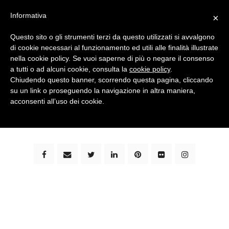
Informativa
×
Questo sito o gli strumenti terzi da questo utilizzati si avvalgono
di cookie necessari al funzionamento ed utili alle finalità illustrate
nella cookie policy. Se vuoi saperne di più o negare il consenso
a tutti o ad alcuni cookie, consulta la
cookie policy
.
Chiudendo questo banner, scorrendo questa pagina, cliccando
su un link o proseguendo la navigazione in altra maniera,
bimbi e viaggi - family travel blog: community #1 in
acconsenti all’uso dei cookie.
italia e guida completa per viaggiare con i bambini -
by milena marchioni