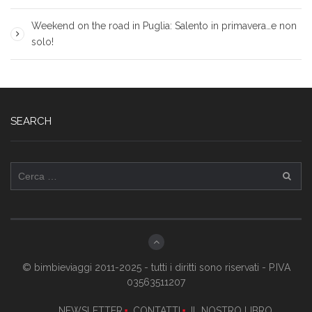
Weekend on the road in Puglia: Salento in primavera…e non
solo!
SEARCH
Ricerca
per:
© bimbieviaggi 2011-2025 - tutti i diritti sono riservati - P.IVA
03563511207
NEWSLETTER
CONTATTI
IL NOSTRO LIBRO