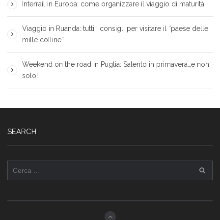
Interrail in Europa: come organizzare il viaggio di maturità
Viaggio in Ruanda: tutti i consigli per visitare il “paese delle
mille colline”
Weekend on the road in Puglia: Salento in primavera…e non
solo!
SEARCH
Ricerca
per: