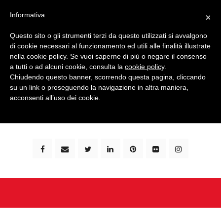
Informativa
×
Questo sito o gli strumenti terzi da questo utilizzati si avvalgono
di cookie necessari al funzionamento ed utili alle finalità illustrate
nella cookie policy. Se vuoi saperne di più o negare il consenso
a tutti o ad alcuni cookie, consulta la
cookie policy
.
Chiudendo questo banner, scorrendo questa pagina, cliccando
su un link o proseguendo la navigazione in altra maniera,
bimbi e viaggi - family travel blog: community #1 in
acconsenti all’uso dei cookie.
italia e guida completa per viaggiare con i bambini -
by milena marchioni