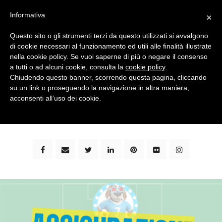
Informativa
×
Questo sito o gli strumenti terzi da questo utilizzati si avvalgono
di cookie necessari al funzionamento ed utili alle finalità illustrate
nella cookie policy. Se vuoi saperne di più o negare il consenso
a tutti o ad alcuni cookie, consulta la
cookie policy
.
Chiudendo questo banner, scorrendo questa pagina, cliccando
su un link o proseguendo la navigazione in altra maniera,
bimbi e viaggi - family travel blog: community #1 in
acconsenti all’uso dei cookie.
italia e guida completa per viaggiare con i bambini -
by milena marchioni