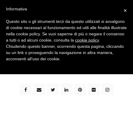
Informativa
×
Questo sito o gli strumenti terzi da questo utilizzati si avvalgono
di cookie necessari al funzionamento ed utili alle finalità illustrate
nella cookie policy. Se vuoi saperne di più o negare il consenso
a tutti o ad alcuni cookie, consulta la
cookie policy
.
Chiudendo questo banner, scorrendo questa pagina, cliccando
su un link o proseguendo la navigazione in altra maniera,
bimbi e viaggi - family travel blog: community #1 in
acconsenti all’uso dei cookie.
italia e guida completa per viaggiare con i bambini -
by milena marchioni