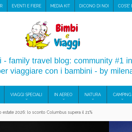
R
EVENTI E FIERE
MEDIA KIT
DICONO DI NOI
COS’E’
 - family travel blog: community #1 in
er viaggiare con i bambini - by milen
VIAGGI SPECIALI
IN AEREO
NATURA
CAMPING
aggio: i prodotti che hanno conquistato la mia valigia (e la pelle sensib
onne 2026: vieni alle Eolie e a Pantelleria!
Villaggio per famiglie in Cilento: il Blue Marine di Marina di Camerota