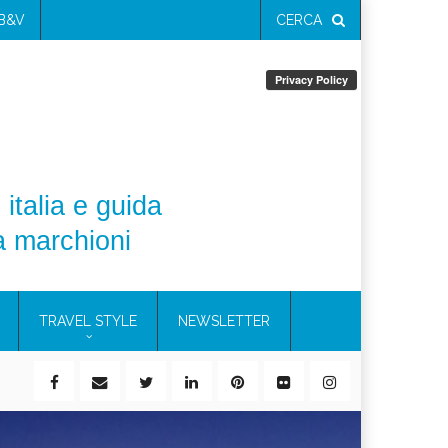
 B&V
CERCA
 italia e guida
a marchioni
TRAVEL STYLE
NEWSLETTER
ile)