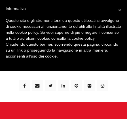
Informativa
×
Questo sito o gli strumenti terzi da questo utilizzati si avvalgono
di cookie necessari al funzionamento ed utili alle finalità illustrate
nella cookie policy. Se vuoi saperne di più o negare il consenso
a tutti o ad alcuni cookie, consulta la
cookie policy
.
Chiudendo questo banner, scorrendo questa pagina, cliccando
su un link o proseguendo la navigazione in altra maniera,
bimbi e viaggi - family travel blog: community #1 in
acconsenti all’uso dei cookie.
italia e guida completa per viaggiare con i bambini -
by milena marchioni