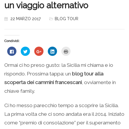
un viaggio alternativo
22 MARZO 2017
BLOG TOUR
Condividi:
Fai
Fai
Fai
Fai
Fai
clic
clic
clic
clic
clic
per
qui
qui
qui
qui
condividere
per
per
per
per
su
condividere
condividere
condividere
stampare
Ormai ci ho preso gusto: la Sicilia mi chiama e io
Facebook
su
su
su
(Si
(Si
Twitter
Google+
LinkedIn
apre
rispondo. Prossima tappa: un
blog tour alla
apre
(Si
(Si
(Si
in
in
apre
apre
apre
una
una
in
in
in
nuova
scoperta dei cammini francescani
, ovviamente in
nuova
una
una
una
finestra)
finestra)
nuova
nuova
nuova
chiave family.
finestra)
finestra)
finestra)
Ci ho messo parecchio tempo a scoprire la Sicilia.
La prima volta che ci sono andata era il 2014. Iniziato
come “premio di consolazione” per il superamento