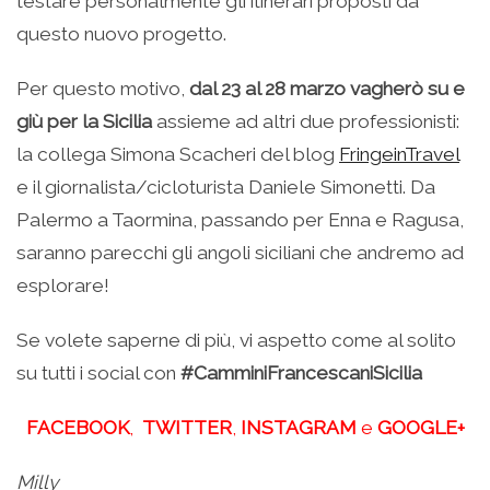
testare personalmente gli itinerari proposti da
questo nuovo progetto.
Per questo motivo,
dal 23 al 28 marzo vagherò su e
giù per la Sicilia
assieme ad altri due professionisti:
la collega Simona Scacheri del blog
FringeinTravel
e il giornalista/cicloturista Daniele Simonetti. Da
Palermo a Taormina, passando per Enna e Ragusa,
saranno parecchi gli angoli siciliani che andremo ad
esplorare!
Se volete saperne di più, vi aspetto come al solito
su tutti i social con
#CamminiFrancescaniSicilia
FACEBOOK
,
TWITTER
,
INSTAGRAM
e
GOOGLE+
Milly