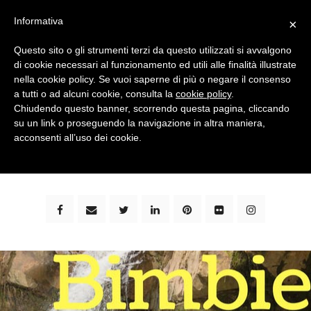
Informativa
×
Questo sito o gli strumenti terzi da questo utilizzati si avvalgono
di cookie necessari al funzionamento ed utili alle finalità illustrate
nella cookie policy. Se vuoi saperne di più o negare il consenso
a tutti o ad alcuni cookie, consulta la
cookie policy
.
Chiudendo questo banner, scorrendo questa pagina, cliccando
su un link o proseguendo la navigazione in altra maniera,
bimbi e viaggi - family travel blog: community #1 in
acconsenti all’uso dei cookie.
italia e guida completa per viaggiare con i bambini -
by milena marchioni