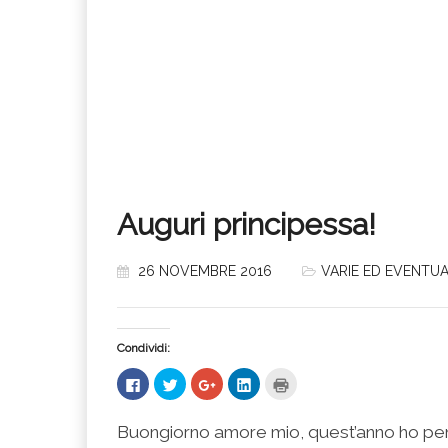
Auguri principessa!
26 NOVEMBRE 2016
VARIE ED EVENTUA
Condividi:
Fai
Fai
Fai
Fai
Fai
clic
clic
clic
clic
clic
per
qui
qui
qui
qui
condividere
per
per
per
per
su
condividere
condividere
condividere
stampare
Buongiorno amore mio, quest’anno ho pensa
Facebook
su
su
su
(Si