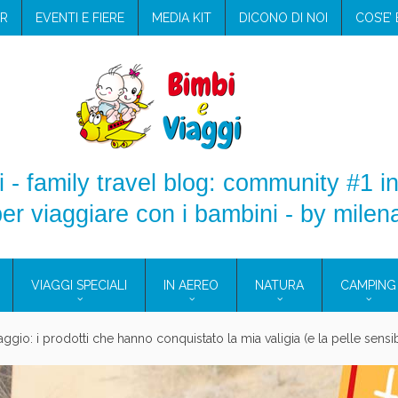
R
EVENTI E FIERE
MEDIA KIT
DICONO DI NOI
COS’E’
 - family travel blog: community #1 in
er viaggiare con i bambini - by milen
VIAGGI SPECIALI
IN AEREO
NATURA
CAMPING
e Eolie e a Pantelleria!
glie in Cilento: il Blue Marine di Marina di Camerota
nze in campeggio con i bambini: come trovare l’offerta migliore?