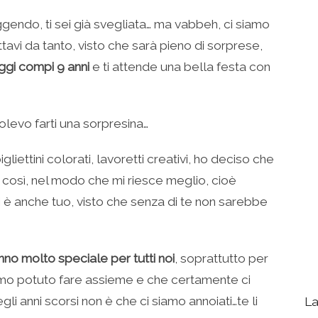
eggendo, ti sei già svegliata… ma vabbeh, ci siamo
ettavi da tanto, visto che sarà pieno di sorprese,
ggi compi 9 anni
e ti attende una bella festa con
olevo farti una sorpresina…
liettini colorati, lavoretti creativi, ho deciso che
io così, nel modo che mi riesce meglio, cioè
 è anche tuo, visto che senza di te non sarebbe
no molto speciale per tutti noi
, soprattutto per
iamo potuto fare assieme e che certamente ci
li anni scorsi non è che ci siamo annoiati…te li
La