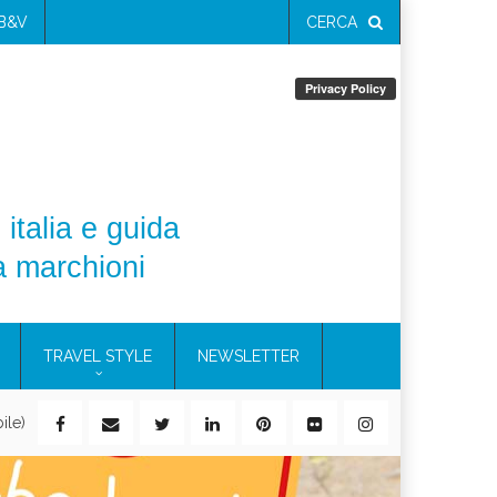
 B&V
CERCA
 italia e guida
a marchioni
TRAVEL STYLE
NEWSLETTER