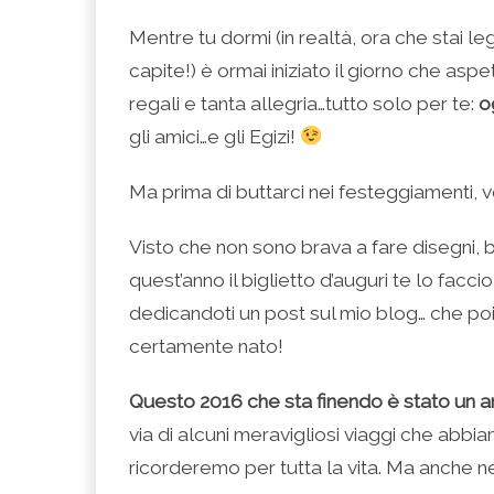
(Si
Twitter
Google+
LinkedIn
apre
apre
(Si
(Si
(Si
in
in
apre
apre
apre
una
Mentre tu dormi (in realtà, ora che stai l
una
in
in
in
nuova
nuova
una
una
una
finestra)
capite!) è ormai iniziato il giorno che asp
finestra)
nuova
nuova
nuova
finestra)
finestra)
finestra)
regali e tanta allegria…tutto solo per te:
o
gli amici…e gli Egizi!
Ma prima di buttarci nei festeggiamenti, v
Visto che non sono brava a fare disegni, big
quest’anno il biglietto d’auguri te lo facc
dedicandoti un post sul mio blog… che poi
certamente nato!
Questo 2016 che sta finendo è stato un an
via di alcuni meravigliosi viaggi che abb
ricorderemo per tutta la vita. Ma anche neg