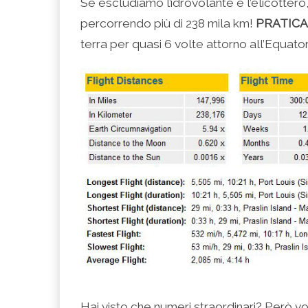
Se escludiamo l’idrovolante e l’elicottero,
percorrendo più di 238 mila km!
PRATIC
terra per quasi 6 volte attorno all’Equator
Hai visto che numeri straordinari? Però vo