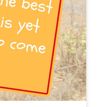
s supera il 21%
i che hanno conquistato la mia valigia (e la pelle sensibile)