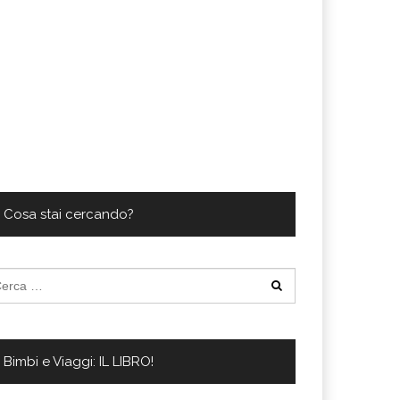
Cosa stai cercando?
cerca
:
Bimbi e Viaggi: IL LIBRO!