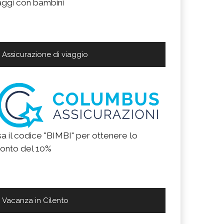
aggi con bambini
Assicurazione di viaggio
a il codice "BIMBI" per ottenere lo
onto del 10%
Vacanza in Cilento