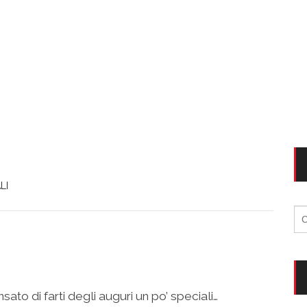
LI
Ri
per
to di farti degli auguri un po’ speciali…