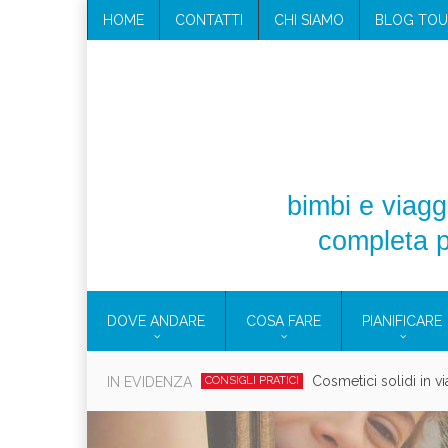
HOME
CONTATTI
CHI SIAMO
BLOG TOU
bimbi e viaggi
completa p
DOVE ANDARE
COSA FARE
PIANIFICARE
Viaggi per donne 2026: vieni all
IN EVIDENZA
EOLIE
Villaggio per fami
CAMPANIA
Vaca
CAMPEGGIO