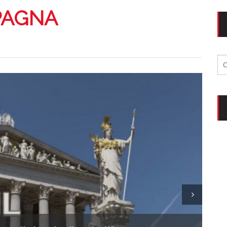
Vacanze in campeggio con i bambini: come trovare l’of
CAMPEGGIO
PAGNA
Assicurazione viaggio estate 2026:
CONSIGLI PRATICI
Ri
per