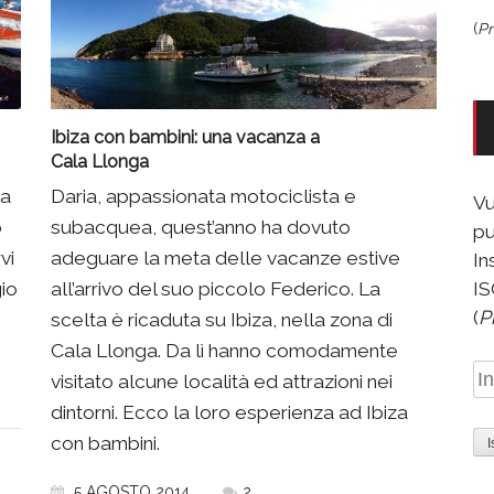
(
Pr
Ibiza con bambini: una vacanza a
Cala Llonga
na
Daria, appassionata motociclista e
Vu
o
subacquea, quest’anno ha dovuto
pu
vi
adeguare la meta delle vacanze estive
In
gio
all’arrivo del suo piccolo Federico. La
IS
(
P
scelta è ricaduta su Ibiza, nella zona di
Cala Llonga. Da lì hanno comodamente
In
visitato alcune località ed attrazioni nei
e-
dintorni. Ecco la loro esperienza ad Ibiza
ma
con bambini.
5 AGOSTO 2014
2