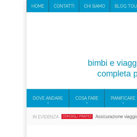
HOME
CONTATTI
CHI SIAMO
BLOG TOU
bimbi e viaggi
completa p
DOVE ANDARE
COSA FARE
PIANIFICARE
Cosmetici solidi in vi
IN EVIDENZA
CONSIGLI PRATICI
Viaggi per d
EOLIE
CAMPANIA