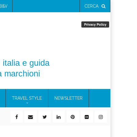
 B&V
CERCA
 italia e guida
a marchioni
TRAVEL STYLE
NEWSLETTER
ile)