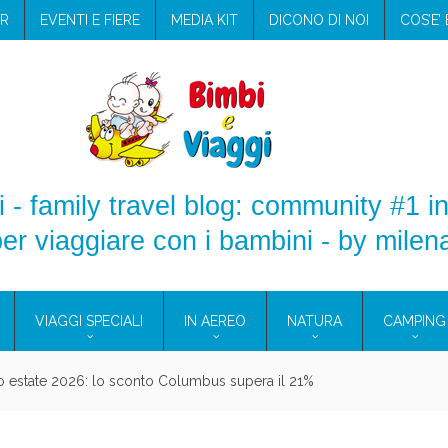
R
EVENTI E FIERE
MEDIA KIT
DICONO DI NOI
COS’E’
 - family travel blog: community #1 in
er viaggiare con i bambini - by milen
VIAGGI SPECIALI
IN AEREO
NATURA
CAMPING
aggio: i prodotti che hanno conquistato la mia valigia (e la pelle sensib
onne 2026: vieni alle Eolie e a Pantelleria!
Villaggio per famiglie in Cilento: il Blue Marine di Marina di Camerota