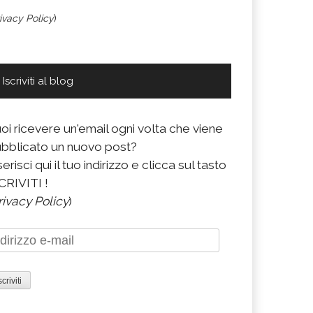
ivacy Policy
)
Iscriviti al blog
oi ricevere un'email ogni volta che viene
bblicato un nuovo post?
serisci qui il tuo indirizzo e clicca sul tasto
CRIVITI !
rivacy Policy
)
dirizzo
il