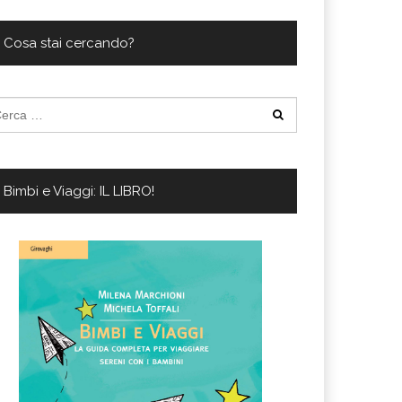
ferta migliore?
 lo sconto Columbus supera il 21%
Cosa stai cercando?
cerca
:
Bimbi e Viaggi: IL LIBRO!