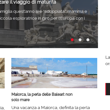
are il viaggio di maturità
No
n
amiglia quest’anno si è “sdoppiata”: mamma e
ccola esploratrice in giro per l’Europa con i
Va
ne
La
or
Maiorca, la perla delle Baleari: non
solo mare
Una vacanza a Maiorca, definita la perla
ia,