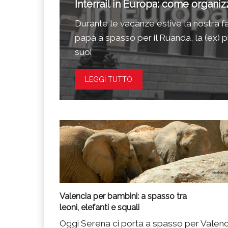
Interrail in Europa: come organizz
Andalusia
Durante le vacanze estive la nostra f
n Spagna di
papà a spasso per il Ruanda, la (ex) pi
suoi
LEGGI TUTTO
Valencia per bambini: a spasso tra
leoni, elefanti e squali
Oggi Serena ci porta a spasso per Valenc