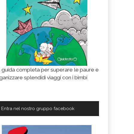
n solo Valencia: 10 cose da fare nei dintorni dell
ostra community
lencia è certamente una delle città più a misura di fami
i dintorni non ci si annoia: oggi vediamo cosa è possibile
LEGGI TUTTO
 guida completa per superare le paure e
ganizzare splendidi viaggi con i bimbi
Entra nel nostro gruppo facebook