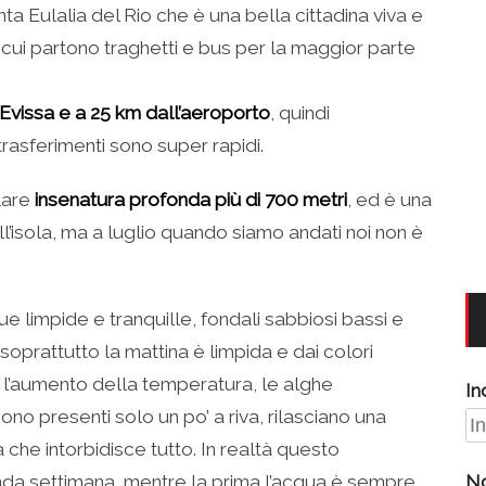
nta Eulalia del Rio che è una bella cittadina viva e
da cui partono traghetti e bus per la maggior parte
 Evissa e a 25 km dall’aeroporto
, quindi
rasferimenti sono super rapidi.
lare
insenatura profonda più di 700 metri
, ed è una
l’isola, ma a luglio quando siamo andati noi non è
ue limpide e tranquille, fondali sabbiosi bassi e
oprattutto la mattina è limpida e dai colori
r l’aumento della temperatura, le alghe
In
no presenti solo un po’ a riva, rilasciano una
che intorbidisce tutto. In realtà questo
da settimana, mentre la prima l’acqua è sempre
N