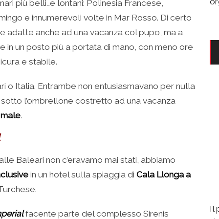
or
ri più belli…e lontani: Polinesia Francese,
mingo e innumerevoli volte in Mar Rosso. Di certo
e adatte anche ad una vacanza col pupo, ma a
are in un posto più a portata di mano, con meno ore
icura e stabile.
eari o Italia. Entrambe non entusiasmavano per nulla
 sotto l’ombrellone costretto ad una vacanza
ì male
.
 alle Baleari non c’eravamo mai stati, abbiamo
nclusive
in un hotel sulla spiaggia di
Cala Llonga a
 Turchese.
Il
mperial
facente parte del complesso Sirenis