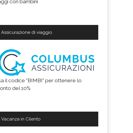
aggi con bambini
Assicurazione di viaggio
a il codice "BIMBI" per ottenere lo
onto del 10%
Vacanza in Cilento