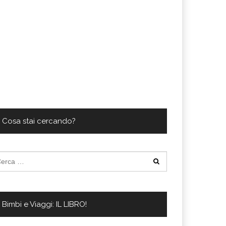
Cosa stai cercando?
cerca
:
Bimbi e Viaggi: IL LIBRO!