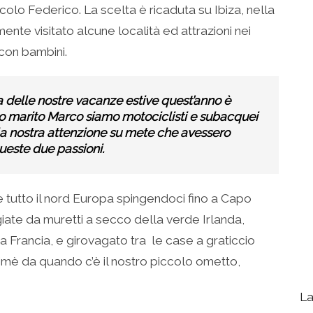
ccolo Federico. La scelta è ricaduta su Ibiza, nella
nte visitato alcune località ed attrazioni nei
 con bambini.
 delle nostre vacanze estive quest’anno è
mio marito Marco siamo motociclisti e subacquei
a nostra attenzione su mete che avessero
ueste due passioni.
tutto il nord Europa spingendoci fino a Capo
iate da muretti a secco della verde Irlanda,
ca Francia, e girovagato tra le case a graticcio
mè da quando c’è il nostro piccolo ometto,
La