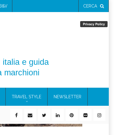
 B&V
CERCA
 italia e guida
a marchioni
TRAVEL STYLE
NEWSLETTER
ile)