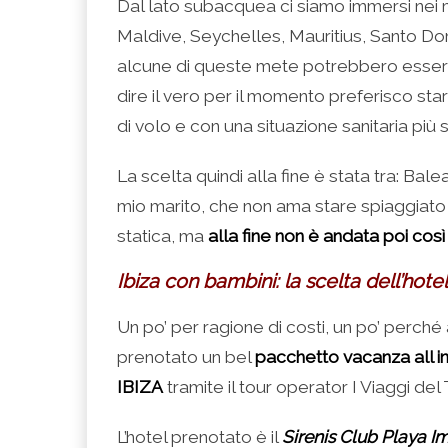
Dal lato subacquea ci siamo immersi nei ma
Maldive, Seychelles, Mauritius, Santo Do
alcune di queste mete potrebbero esser
dire il vero per il momento preferisco st
di volo e con una situazione sanitaria più s
La scelta quindi alla fine è stata tra: Bal
mio marito, che non ama stare spiaggiato
statica, ma
alla fine non è andata poi cos
Ibiza con bambini: la scelta dell’hotel
Un po’ per ragione di costi, un po’ perché
prenotato un bel
pacchetto vacanza all i
IBIZA
tramite il tour operator I Viaggi del
L’hotel prenotato è il
Sirenis Club Playa I