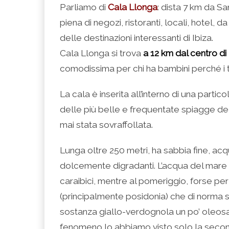
Parliamo di
Cala Llonga
: dista 7 km da Sa
piena di negozi, ristoranti, locali, hotel, 
delle destinazioni interessanti di Ibiza.
Cala Llonga si trova
a 12 km dal centro di
comodissima per chi ha bambini perché i t
La cala è inserita all’interno di una partico
delle più belle e frequentate spiagge del
mai stata sovraffollata.
Lunga oltre 250 metri, ha sabbia fine, acq
dolcemente digradanti. L’acqua del mare s
caraibici, mentre al pomeriggio, forse pe
(principalmente posidonia) che di norma so
sostanza giallo-verdognola un po’ oleosa 
fenomeno lo abbiamo visto solo la secon