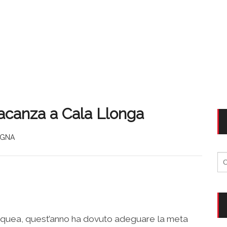
vacanza a Cala Llonga
AGNA
Ri
per
cquea, quest’anno ha dovuto adeguare la meta