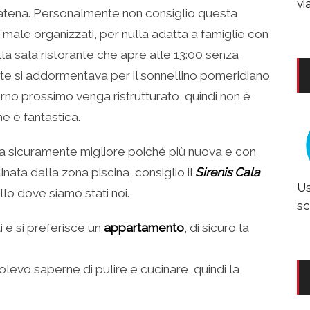
vi
catena. Personalmente non consiglio questa
male organizzati, per nulla adatta a famiglie con
ella sala ristorante che apre alle 13:00 senza
ente si addormentava per il sonnellino pomeridiano
rno prossimo venga ristrutturato, quindi non è
e è fantastica.
tura sicuramente migliore poiché più nuova e con
nata dalla zona piscina, consiglio il
Sirenis Cala
Us
llo dove siamo stati noi.
sc
i e si preferisce un
appartamento
, di sicuro la
olevo saperne di pulire e cucinare, quindi la