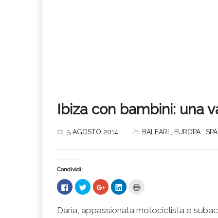
Ibiza con bambini: una 
5 AGOSTO 2014
BALEARI
,
EUROPA
,
SP
Condividi:
Fai
Fai
Fai
Fai
Fai
clic
clic
clic
clic
clic
per
qui
qui
qui
qui
condividere
per
per
per
per
su
condividere
condividere
condividere
stampare
Daria, appassionata motociclista e suba
Facebook
su
su
su
(Si