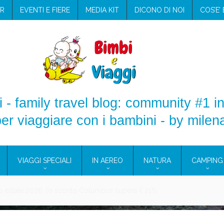
R
EVENTI E FIERE
MEDIA KIT
DICONO DI NOI
COS’E’
 - family travel blog: community #1 in
er viaggiare con i bambini - by milen
VIAGGI SPECIALI
IN AEREO
NATURA
CAMPING
aggio: i prodotti che hanno conquistato la mia valigia (e la pelle sensib
onne 2026: vieni alle Eolie e a Pantelleria!
Villaggio per famiglie in Cilento: il Blue Marine di Marina di Camerota