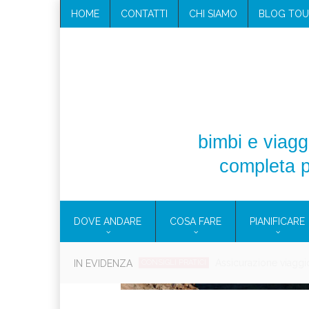
HOME
CONTATTI
CHI SIAMO
BLOG TOU
bimbi e viaggi
completa p
DOVE ANDARE
COSA FARE
PIANIFICARE
Cosmetici solidi in vi
IN EVIDENZA
CONSIGLI PRATICI
Viaggi per d
EOLIE
CAMPANIA