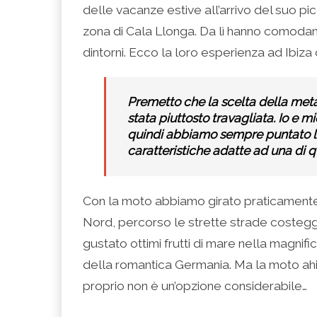
(Si
Twitter
Google+
LinkedIn
apre
delle vacanze estive all’arrivo del suo pi
apre
(Si
(Si
(Si
in
in
apre
apre
apre
una
una
in
in
in
nuova
zona di Cala Llonga. Da lì hanno comodame
nuova
una
una
una
finestra)
finestra)
nuova
nuova
nuova
dintorni. Ecco la loro esperienza ad Ibiza
finestra)
finestra)
finestra)
Premetto che la scelta della meta
stata piuttosto travagliata. Io e 
quindi abbiamo sempre puntato l
caratteristiche adatte ad una di q
Con la moto abbiamo girato praticamente 
Nord, percorso le strette strade costegg
gustato ottimi frutti di mare nella magnifi
della romantica Germania. Ma la moto ahi
proprio non è un’opzione considerabile…