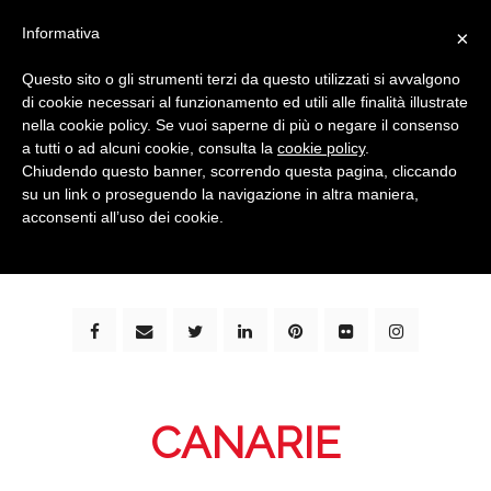
Informativa
×
Questo sito o gli strumenti terzi da questo utilizzati si avvalgono
di cookie necessari al funzionamento ed utili alle finalità illustrate
nella cookie policy. Se vuoi saperne di più o negare il consenso
a tutti o ad alcuni cookie, consulta la
cookie policy
.
Chiudendo questo banner, scorrendo questa pagina, cliccando
su un link o proseguendo la navigazione in altra maniera,
bimbi e viaggi - family travel blog: community #1 in
acconsenti all’uso dei cookie.
italia e guida completa per viaggiare con i bambini -
by milena marchioni
CANARIE