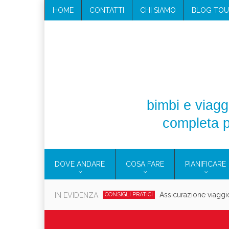
HOME
CONTATTI
CHI SIAMO
BLOG TOU
bimbi e viaggi
completa p
DOVE ANDARE
COSA FARE
PIANIFICARE
Cosmetici solidi in vi
IN EVIDENZA
CONSIGLI PRATICI
Viaggi per d
EOLIE
CAMPANIA