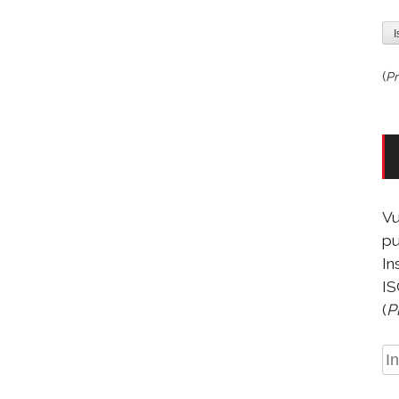
(
Pr
Vu
pu
In
IS
(
P
In
e-