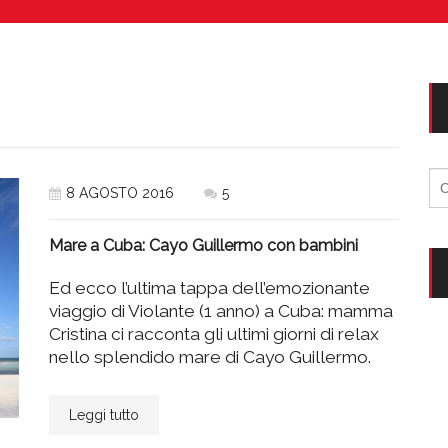
Vacanze in campeggio con i bambini: come trovare l’of
CAMPEGGIO
Assicurazione viaggio estate 2026:
CONSIGLI PRATICI
Ri
8 AGOSTO 2016
5
per
Mare a Cuba: Cayo Guillermo con bambini
Ed ecco l’ultima tappa dell’emozionante
viaggio di Violante (1 anno) a Cuba: mamma
Cristina ci racconta gli ultimi giorni di relax
nello splendido mare di Cayo Guillermo.
Leggi tutto