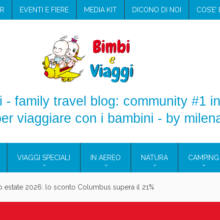
R
EVENTI E FIERE
MEDIA KIT
DICONO DI NOI
COS’E’
 - family travel blog: community #1 in
er viaggiare con i bambini - by milen
VIAGGI SPECIALI
IN AEREO
NATURA
CAMPING
aggio: i prodotti che hanno conquistato la mia valigia (e la pelle sensib
onne 2026: vieni alle Eolie e a Pantelleria!
Villaggio per famiglie in Cilento: il Blue Marine di Marina di Camerota