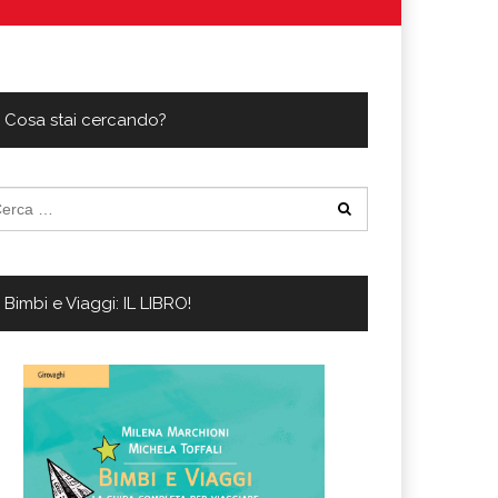
ferta migliore?
 lo sconto Columbus supera il 21%
Cosa stai cercando?
cerca
:
Bimbi e Viaggi: IL LIBRO!