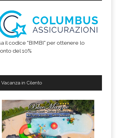
a il codice "BIMBI" per ottenere lo
onto del 10%
Vacanza in Cilento