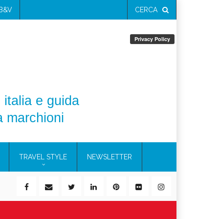
 B&V
CERCA
 italia e guida
a marchioni
TRAVEL STYLE
NEWSLETTER
ile)