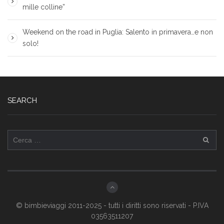
mille colline”
Weekend on the road in Puglia: Salento in primavera…e non
solo!
SEARCH
Ricerca
per:
© bimbieviaggi 2011-2025 - tutti i diritti sono riservati - P.IVA
03563511207