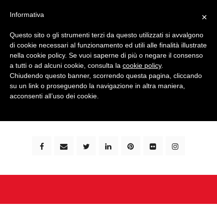
Informativa
×
Questo sito o gli strumenti terzi da questo utilizzati si avvalgono
di cookie necessari al funzionamento ed utili alle finalità illustrate
nella cookie policy. Se vuoi saperne di più o negare il consenso
a tutti o ad alcuni cookie, consulta la
cookie policy
.
Chiudendo questo banner, scorrendo questa pagina, cliccando
su un link o proseguendo la navigazione in altra maniera,
bimbi e viaggi - family travel blog: community #1 in
acconsenti all’uso dei cookie.
italia e guida completa per viaggiare con i bambini -
by milena marchioni