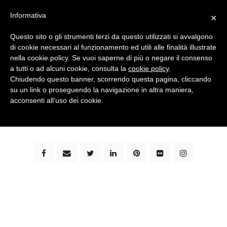
Informativa
×
Questo sito o gli strumenti terzi da questo utilizzati si avvalgono
di cookie necessari al funzionamento ed utili alle finalità illustrate
nella cookie policy. Se vuoi saperne di più o negare il consenso
a tutti o ad alcuni cookie, consulta la
cookie policy
.
Chiudendo questo banner, scorrendo questa pagina, cliccando
su un link o proseguendo la navigazione in altra maniera,
bimbi e viaggi - family travel blog: community #1 in
acconsenti all’uso dei cookie.
italia e guida completa per viaggiare con i bambini -
by milena marchioni