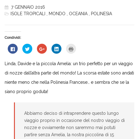
7 GENNAIO 2016
ISOLE TROPICALI
,
MONDO
,
OCEANIA
,
POLINESIA
Condividi:
Fai
Fai
Fai
Fai
Fai
clic
clic
clic
clic
clic
per
qui
qui
qui
qui
condividere
per
per
per
per
su
condividere
condividere
condividere
stampare
Linda, Davide e la piccola Amelia: un trio perfetto per un viaggio
Facebook
su
su
su
(Si
(Si
Twitter
Google+
LinkedIn
apre
di nozze dall’altra parte del mondo! La scorsa estate sono andati
apre
(Si
(Si
(Si
in
in
apre
apre
apre
una
una
in
in
in
nuova
niente meno che nella Polinesia Francese… e sembra che se la
nuova
una
una
una
finestra)
finestra)
nuova
nuova
nuova
siano proprio goduta!
finestra)
finestra)
finestra)
Abbiamo deciso di intraprendere questo lungo
viaggio proprio in occasione del nostro viaggio di
nozze e ovviamente non saremmo mai potuti
partire senza Amelia, la nostra piccolina di 15