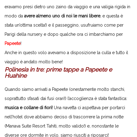
eravamo presi dietro uno zaino da viaggio e una valigia rigida in
modo da
avere almeno uno di noi le mani libere
, e questa è
stata un’ottima scelta!) e il passeggino, usufruiamo come per
Parigi della nursery e dopo qualche ora ci imbarchiamo per
Papeete
!
Anche in questo volo avevamo a disposizione la culla e tutto il
viaggio è andato molto bene!
Polinesia in tre: prime tappe a Papeete e
Huahine
Quando siamo arrivati a Papeete (onestamente molto stanchi,
soprattutto sfasati dai fusi orari!) l’accoglienza è stata fantastica:
musica e collane di fiori!
Una navetta ci aspettava per portarci
nell’hotel dove abbiamo deciso di trascorrere la prima notte
(Manava Suite Resort Tahiti, molto valido!) e, nonostante le
diverse ore dormite in volo, siamo riusciti a riposarci!