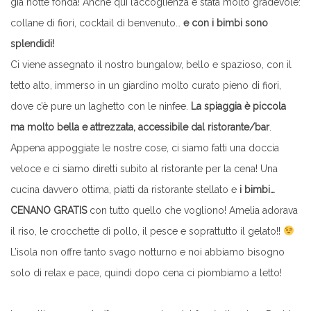
già notte fonda! Anche qui l’accoglienza è stata molto gradevole:
collane di fiori, cocktail di benvenuto…
e con i bimbi sono
splendidi!
Ci viene assegnato il nostro bungalow, bello e spazioso, con il
tetto alto, immerso in un giardino molto curato pieno di fiori,
dove c’è pure un laghetto con le ninfee.
La spiaggia è piccola
ma molto bella e attrezzata, accessibile dal ristorante/bar
.
Appena appoggiate le nostre cose, ci siamo fatti una doccia
veloce e ci siamo diretti subito al ristorante per la cena! Una
cucina davvero ottima, piatti da ristorante stellato e
i bimbi…
CENANO GRATIS
con tutto quello che vogliono! Amelia adorava
il riso, le crocchette di pollo, il pesce e soprattutto il gelato!!
L’isola non offre tanto svago notturno e noi abbiamo bisogno
solo di relax e pace, quindi dopo cena ci piombiamo a letto!
.