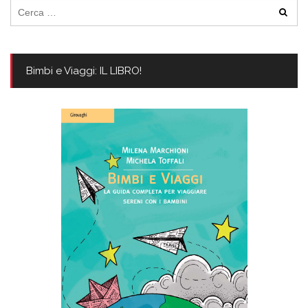
Ricerca
per:
Bimbi e Viaggi: IL LIBRO!