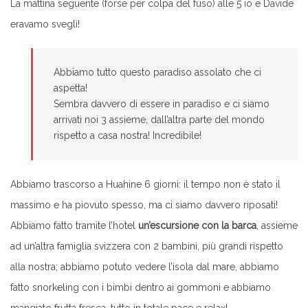
La mattina seguente (forse per colpa del fuso) alle 5 io e Davide
eravamo svegli!
Abbiamo tutto questo paradiso assolato che ci
aspetta!
Sembra davvero di essere in paradiso e ci siamo
arrivati noi 3 assieme, dall’altra parte del mondo
rispetto a casa nostra! Incredibile!
Abbiamo trascorso a Huahine 6 giorni: il tempo non è stato il
massimo e ha piovuto spesso, ma ci siamo davvero riposati!
Abbiamo fatto tramite l’hotel
un’escursione con la barca
, assieme
ad un’altra famiglia svizzera con 2 bambini, più grandi rispetto
alla nostra; abbiamo potuto vedere l’isola dal mare, abbiamo
fatto snorkeling con i bimbi dentro ai gommoni e abbiamo
mangiato frutta fresca, tutto in totale pace e relax!