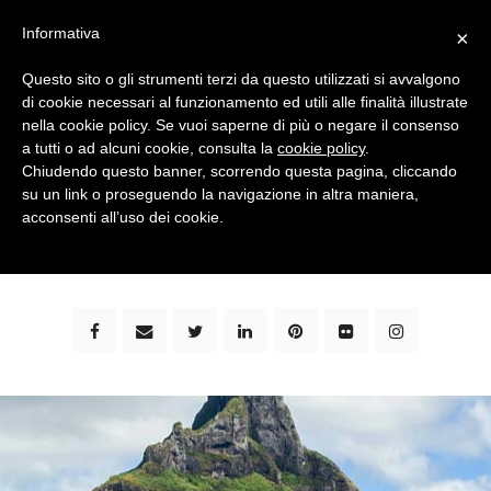
Informativa
×
Questo sito o gli strumenti terzi da questo utilizzati si avvalgono
di cookie necessari al funzionamento ed utili alle finalità illustrate
nella cookie policy. Se vuoi saperne di più o negare il consenso
a tutti o ad alcuni cookie, consulta la
cookie policy
.
Chiudendo questo banner, scorrendo questa pagina, cliccando
su un link o proseguendo la navigazione in altra maniera,
bimbi e viaggi - family travel blog: community #1 in
acconsenti all’uso dei cookie.
italia e guida completa per viaggiare con i bambini -
by milena marchioni