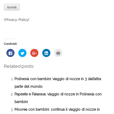
(
Privacy Policy
)
Condividi:
Fai
Fai
Fai
Fai
Fai
clic
clic
clic
clic
clic
per
qui
qui
qui
qui
condividere
per
per
per
per
su
condividere
condividere
condividere
stampare
Related posts:
Facebook
su
su
su
(Si
(Si
Twitter
Google+
LinkedIn
apre
apre
(Si
(Si
(Si
in
in
apre
apre
apre
una
Polinesia con bambini: viaggio di nozze in 3 dall’altra
una
in
in
in
nuova
nuova
una
una
una
finestra)
finestra)
nuova
nuova
nuova
parte del mondo
finestra)
finestra)
finestra)
Papeete e Fakarava: viaggio di nozze in Polinesia con
bambini
Moorea con bambini: continua il viaggio di nozze in