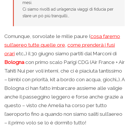
mesi.
Ci siamo rivolti ad un’agenzia viaggi di fiducia per
stare un pò più tranquilli…
Comunque, sorvolate le mille paure (
cosa faremo
sull’aereo tutte quelle ore
,
come prenderà i fusi
orari
etc…) il 30 giugno siamo partiti dal Marconi di
Bologna
con primo scalo Parigi CDG (Air France + Air
Tahiti Nui per voli interni, che ci è piaciuta tantissimo
– bimbi con priorità, kit a bordo con acqua, giochi…). A
Bologna ci han fatto imbarcare assieme alle valigie
anche il passeggino leggero e forse anche grazie a
questo – visto che Amelia ha corso per tutto
l’aeroporto fino a quando non siamo saliti sull’aereo
– il primo volo se lo è dormito tutto!