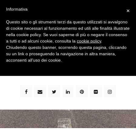
Informativa
×
Questo sito o gli strumenti terzi da questo utilizzati si avvalgono
di cookie necessari al funzionamento ed utili alle finalità illustrate
nella cookie policy. Se vuoi saperne di più o negare il consenso
a tutti o ad alcuni cookie, consulta la
cookie policy
.
Chiudendo questo banner, scorrendo questa pagina, cliccando
su un link o proseguendo la navigazione in altra maniera,
bimbi e viaggi - family travel blog: community #1 in
acconsenti all’uso dei cookie.
italia e guida completa per viaggiare con i bambini -
by milena marchioni