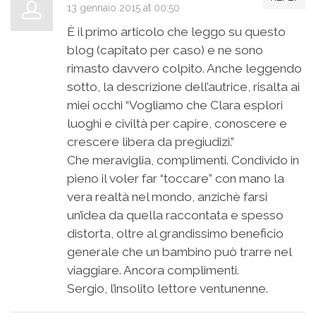
13 gennaio 2015 at 00:50
È il primo articolo che leggo su questo
blog (capitato per caso) e ne sono
rimasto davvero colpito. Anche leggendo
sotto, la descrizione dell’autrice, risalta ai
miei occhi “Vogliamo che Clara esplori
luoghi e civiltà per capire, conoscere e
crescere libera da pregiudizi.”
Che meraviglia, complimenti. Condivido in
pieno il voler far “toccare” con mano la
vera realtà nel mondo, anzichè farsi
un’idea da quella raccontata e spesso
distorta, oltre al grandissimo beneficio
generale che un bambino può trarre nel
viaggiare. Ancora complimenti.
Sergio, l’insolito lettore ventunenne.