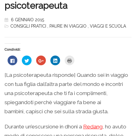
psicoterapeuta
6 GENNAIO 2015
CONSIGLI PRATICI
,
PAURE IN VIAGGIO
,
VIAGGI E SCUOLA
Condividi:
Fai
Fai
Fai
Fai
Fai
clic
clic
clic
clic
clic
per
qui
qui
qui
qui
condividere
per
per
per
per
su
condividere
condividere
condividere
stampare
[La psicoterapeuta risponde] Quando sei in viaggio
Facebook
su
su
su
(Si
(Si
Twitter
Google+
LinkedIn
apre
con tua figlia dall’altra parte del mondo e incontri
apre
(Si
(Si
(Si
in
in
apre
apre
apre
una
una
in
in
in
nuova
una psicoterapeuta che ti fa i complimenti,
nuova
una
una
una
finestra)
finestra)
nuova
nuova
nuova
spiegandoti perchè viaggiare fa bene ai
finestra)
finestra)
finestra)
bambini, capisci che sei sulla strada giusta.
Durante un’escursione in dhoni a
Redang
, ho avuto
modo di conoscere una persona riservata, dolce,