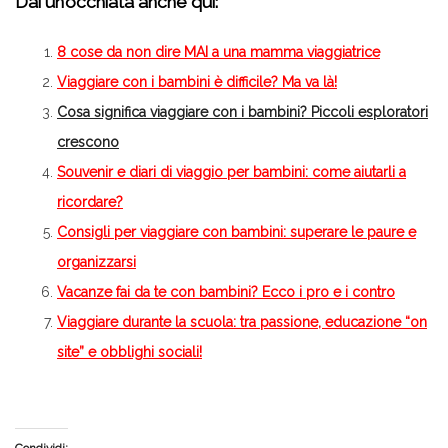
Dai un’occhiata anche qui:
8 cose da non dire MAI a una mamma viaggiatrice
Viaggiare con i bambini è difficile? Ma va là!
Cosa significa viaggiare con i bambini? Piccoli esploratori
crescono
Souvenir e diari di viaggio per bambini: come aiutarli a
ricordare?
Consigli per viaggiare con bambini: superare le paure e
organizzarsi
Vacanze fai da te con bambini? Ecco i pro e i contro
Viaggiare durante la scuola: tra passione, educazione “on
site” e obblighi sociali!