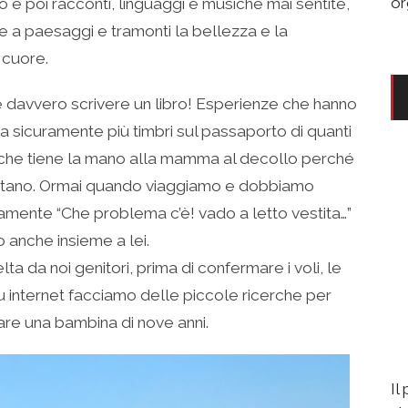
or
o e poi racconti, linguaggi e musiche mai sentite,
nte a paesaggi e tramonti la bellezza e la
 cuore.
e davvero scrivere un libro! Esperienze che hanno
ha sicuramente più timbri sul passaporto di quanti
za che tiene la mano alla mamma al decollo perché
ontano. Ormai quando viaggiamo e dobbiamo
idamente “Che problema c’è! vado a letto vestita…”
o anche insieme a lei.
a da noi genitori, prima di confermare i voli, le
u internet facciamo delle piccole ricerche per
re una bambina di nove anni.
Il