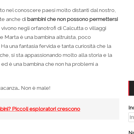
uto nel conoscere paesi molto distanti dal nostro,
tte anche di
bambini che non possono permettersi
e vivono negli orfanotrofi di Calcutta o villaggi
che Marta è una bambina altruista, poco
. Ha una fantasia fervida e tanta curiosità che la
che, si sta appassionando molto alla storia e la
ue ed è una bambina che non ha problemi a
 vacanza… Non è male!
In
bini? Piccoli esploratori crescono
N