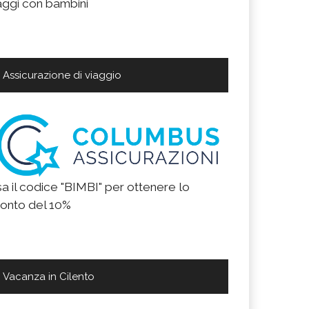
aggi con bambini
Assicurazione di viaggio
a il codice "BIMBI" per ottenere lo
onto del 10%
Vacanza in Cilento