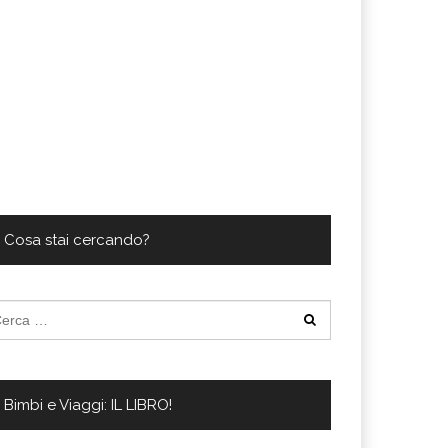
Cosa stai cercando?
cerca
:
Bimbi e Viaggi: IL LIBRO!