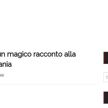
n magico racconto alla
ania
Ri
AR
per