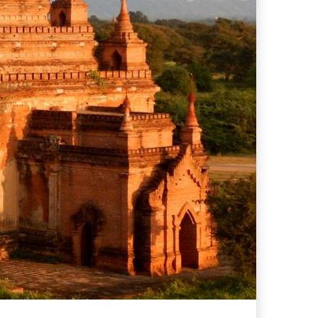
ferta migliore?
 lo sconto Columbus supera il 21%