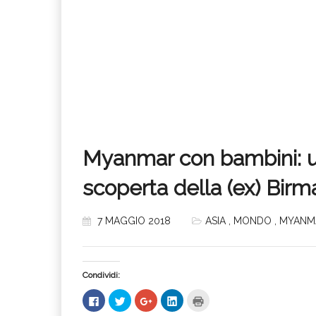
Myanmar con bambini: u
scoperta della (ex) Birm
7 MAGGIO 2018
ASIA
,
MONDO
,
MYANM
Condividi:
Fai
Fai
Fai
Fai
Fai
clic
clic
clic
clic
clic
per
qui
qui
qui
qui