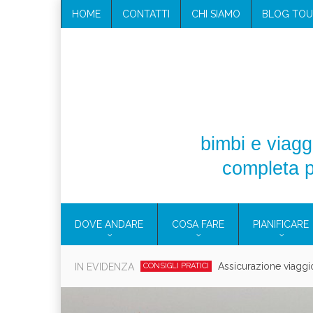
HOME
CONTATTI
CHI SIAMO
BLOG TOU
bimbi e viaggi
completa p
DOVE ANDARE
COSA FARE
PIANIFICARE
Cosmetici solidi in vi
IN EVIDENZA
CONSIGLI PRATICI
Viaggi per d
EOLIE
CAMPANIA