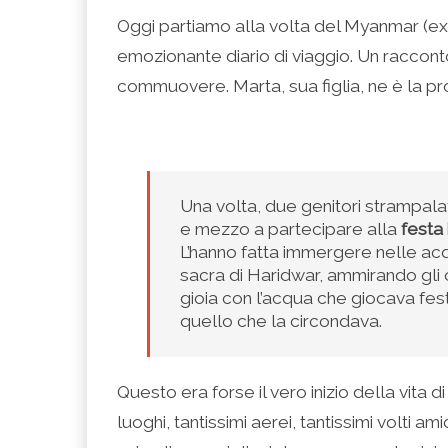
condividere
per
per
per
per
su
condividere
condividere
condividere
stampare
Oggi partiamo alla volta del Myanmar (ex
Facebook
su
su
su
(Si
(Si
Twitter
Google+
LinkedIn
apre
emozionante diario di viaggio. Un racconto
apre
(Si
(Si
(Si
in
in
apre
apre
apre
una
una
in
in
in
nuova
commuovere. Marta, sua figlia, ne è la pr
nuova
una
una
una
finestra)
finestra)
nuova
nuova
nuova
finestra)
finestra)
finestra)
Una volta, due genitori strampalat
e mezzo a partecipare alla
festa 
L’hanno fatta immergere nelle acq
sacra di Haridwar, ammirando gli 
gioia con l’acqua che giocava fest
quello che la circondava.
Questo era forse il vero inizio della vita di
luoghi, tantissimi aerei, tantissimi volti a