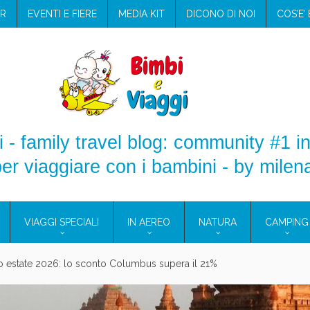
R
EVENTI E FIERE
MEDIA KIT
DICONO DI NOI
COS’E’
 - family travel blog: community #1 in
er viaggiare con i bambini - by milen
VIAGGI SPECIALI
IN AEREO
NATURA
CAMPING
aggio: i prodotti che hanno conquistato la mia valigia (e la pelle sensib
onne 2026: vieni alle Eolie e a Pantelleria!
Villaggio per famiglie in Cilento: il Blue Marine di Marina di Camerota