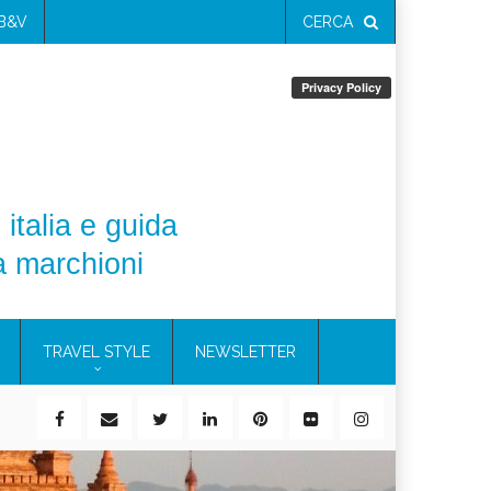
 B&V
CERCA
 italia e guida
a marchioni
TRAVEL STYLE
NEWSLETTER
ile)