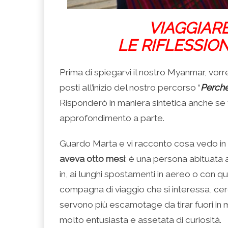
VIAGGIARE
LE RIFLESSIO
Prima di spiegarvi il nostro Myanmar, vor
posti all’inizio del nostro percorso “
Perché
Risponderò in maniera sintetica anche 
approfondimento a parte.
Guardo Marta e vi racconto cosa vedo in 
aveva otto mesi
: è una persona abituata 
in, ai lunghi spostamenti in aereo o con q
compagna di viaggio che si interessa, cer
servono più escamotage da tirar fuori in m
molto entusiasta e assetata di curiosità.