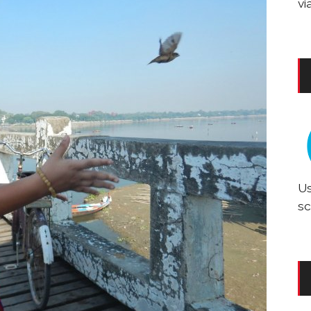
vi
Us
sc