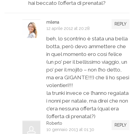
hai beccato l’offerta di prenatal?
milena
REPLY
12 aprile 2012 at 20:28
beh, lo scontrino è stata una bella
botta, però devo ammettere che
in quel momento ero così felice
(un po’ per il bellissimo viaggio, un
po’ per il mojito – non l’ho detto,
ma era GIGANTE!!!) che li ho spesi
volentieri!!!
la trunki invece ce l’hanno regalata
i nonni per natale, ma direi che non
c’era nessuna offerta (qual era
l’offerta di prenatal?)
Roberto
REPLY
10 gennaio 2013 at 01:30