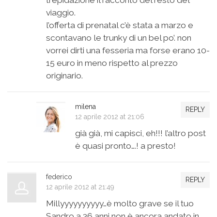
trepidazione il racconto del resto del
viaggio.
l’offerta di prenatal c’è stata a marzo e
scontavano le trunky di un bel po’. non
vorrei dirti una fesseria ma forse erano 10-
15 euro in meno rispetto al prezzo
originario.
milena
REPLY
12 aprile 2012 at 21:06
già già, mi capisci, eh!!! l’altro post
è quasi pronto….! a presto!
federico
REPLY
12 aprile 2012 at 21:49
Millyyyyyyyyyy…è molto grave se il tuo
Sandro a 36 anni non è ancora andato in