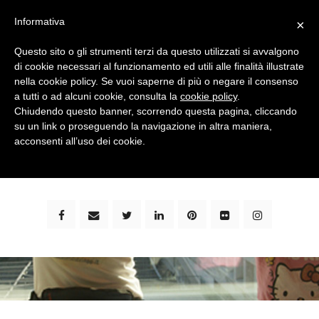
Informativa
×
Questo sito o gli strumenti terzi da questo utilizzati si avvalgono
di cookie necessari al funzionamento ed utili alle finalità illustrate
nella cookie policy. Se vuoi saperne di più o negare il consenso
a tutti o ad alcuni cookie, consulta la
cookie policy
.
Chiudendo questo banner, scorrendo questa pagina, cliccando
su un link o proseguendo la navigazione in altra maniera,
bimbi e viaggi - family travel blog: community #1 in
acconsenti all’uso dei cookie.
italia e guida completa per viaggiare con i bambini -
by milena marchioni