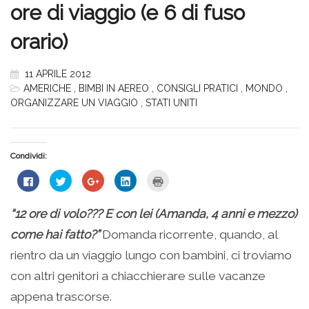
ore di viaggio (e 6 di fuso
orario)
11 APRILE 2012
AMERICHE
,
BIMBI IN AEREO
,
CONSIGLI PRATICI
,
MONDO
,
ORGANIZZARE UN VIAGGIO
,
STATI UNITI
Condividi:
Fai
Fai
Fai
Fai
Fai
clic
clic
clic
clic
clic
per
qui
qui
qui
qui
condividere
per
per
per
per
su
condividere
condividere
condividere
stampare
“12 ore di volo??? E con lei (Amanda, 4 anni e mezzo)
Facebook
su
su
su
(Si
(Si
Twitter
Google+
LinkedIn
apre
come hai fatto?”
Domanda ricorrente, quando, al
apre
(Si
(Si
(Si
in
in
apre
apre
apre
una
una
in
in
in
nuova
rientro da un viaggio lungo con bambini, ci troviamo
nuova
una
una
una
finestra)
finestra)
nuova
nuova
nuova
con altri genitori a chiacchierare sulle vacanze
finestra)
finestra)
finestra)
appena trascorse.