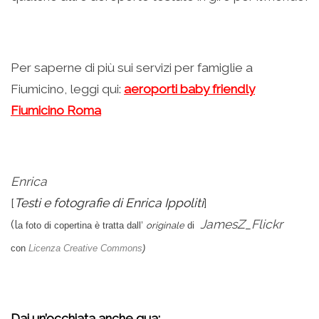
Per saperne di più sui servizi per famiglie a
Fiumicino, leggi qui:
aeroporti baby friendly
Fiumicino Roma
Enrica
[
Testi e fotografie di Enrica Ippoliti
]
(l
JamesZ_Flickr
a foto di copertina è tratta dall’
o
riginale
di
con
Licenza Creative Commons
)
Dai un’occhiata anche qua: