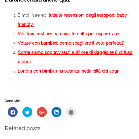
Bimbi in aereo:
tutte le recensioni degli aeroporti baby
friendly
Voli low cost per bambini: le dritte per risparmiare
Volare con bambini: come scegliere il volo perfetto?
Come siamo sopravvissuti a 18 ore di viaggio (e 6 di fuso
orario)
Londra con bimbi: una vacanza nella città dei sogni
Condividi:
Fai
Fai
Fai
Fai
Fai
clic
clic
clic
clic
clic
per
qui
qui
qui
qui
condividere
per
per
per
per
su
condividere
condividere
condividere
stampare
Related posts:
Facebook
su
su
su
(Si
(Si
Twitter
Google+
LinkedIn
apre
apre
(Si
(Si
(Si
in