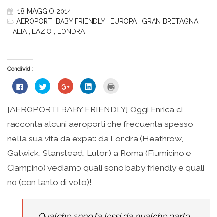
18 MAGGIO 2014
AEROPORTI BABY FRIENDLY
,
EUROPA
,
GRAN BRETAGNA
,
ITALIA
,
LAZIO
,
LONDRA
Condividi:
Fai
Fai
Fai
Fai
Fai
clic
clic
clic
clic
clic
per
qui
qui
qui
qui
condividere
per
per
per
per
su
condividere
condividere
condividere
stampare
[AEROPORTI BABY FRIENDLY] Oggi Enrica ci
Facebook
su
su
su
(Si
(Si
Twitter
Google+
LinkedIn
apre
racconta alcuni aeroporti che frequenta spesso
apre
(Si
(Si
(Si
in
in
apre
apre
apre
una
una
in
in
in
nuova
nella sua vita da expat: da Londra (Heathrow,
nuova
una
una
una
finestra)
finestra)
nuova
nuova
nuova
Gatwick, Stanstead, Luton) a Roma (Fiumicino e
finestra)
finestra)
finestra)
Ciampino) vediamo quali sono baby friendly e quali
no (con tanto di voto)!
Qualche anno fa lessi da qualche parte