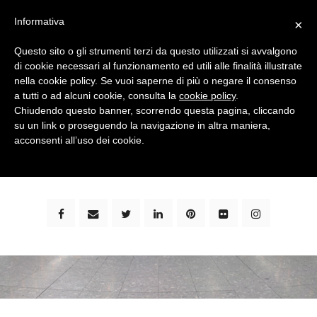
Informativa
×
Questo sito o gli strumenti terzi da questo utilizzati si avvalgono
di cookie necessari al funzionamento ed utili alle finalità illustrate
nella cookie policy. Se vuoi saperne di più o negare il consenso
a tutti o ad alcuni cookie, consulta la
cookie policy
.
Chiudendo questo banner, scorrendo questa pagina, cliccando
su un link o proseguendo la navigazione in altra maniera,
bimbi e viaggi - family travel blog: community #1 in
acconsenti all’uso dei cookie.
italia e guida completa per viaggiare con i bambini -
by milena marchioni