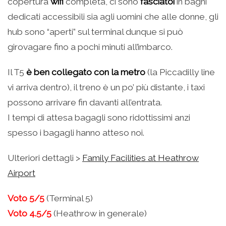
copertura
wifi
completa, ci sono
fasciatoi
in bagni
dedicati accessibili sia agli uomini che alle donne, gli
hub sono “aperti” sul terminal dunque si può
girovagare fino a pochi minuti all’imbarco.
Il T5
è ben collegato con la metro
(la Piccadilly line
vi arriva dentro), il treno è un po’ più distante, i taxi
possono arrivare fin davanti all’entrata.
I tempi di attesa bagagli sono ridottissimi anzi
spesso i bagagli hanno atteso noi.
Ulteriori dettagli >
Family Facilities at Heathrow
Airport
Voto 5/5
(Terminal 5)
Voto 4.5/5
(Heathrow in generale)