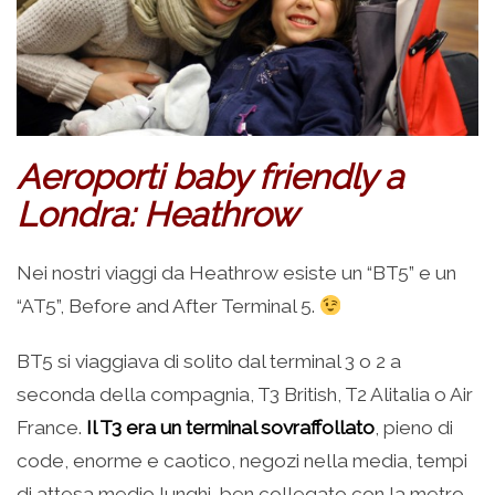
Aeroporti baby friendly a
Londra: Heathrow
Nei nostri viaggi da Heathrow esiste un “BT5” e un
“AT5”, Before and After Terminal 5.
BT5 si viaggiava di solito dal terminal 3 o 2 a
seconda della compagnia, T3 British, T2 Alitalia o Air
France.
Il T3 era un terminal sovraffollato
, pieno di
code, enorme e caotico, negozi nella media, tempi
di attesa medio lunghi, ben collegato con la metro