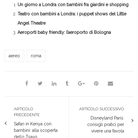
in
apre
apre
apre
una
Un giorno a Londra con bambini fra giardini e shopping
una
in
in
in
nuova
nuova
una
una
una
finestra)
finestra)
nuova
nuova
nuova
Teatro con bambini a Londra: i puppet shows del Little
finestra)
finestra)
finestra)
Angel Theatre
Aeroporti baby friendly: l’aeroporto di Bologna
*Redazione*
aereo
roma
ARTICOLO
ARTICOLO SUCCESSIVO
PRECEDENTE
Disneyland Paris:
Safari in Kenya con
consigli pratici per
bambini: alla scoperta
vivere una favola
dello Tsavo