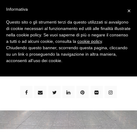
Informativa
×
Questo sito o gli strumenti terzi da questo utilizzati si avvalgono
di cookie necessari al funzionamento ed utili alle finalità illustrate
nella cookie policy. Se vuoi saperne di più o negare il consenso
a tutti o ad alcuni cookie, consulta la
cookie policy
.
Chiudendo questo banner, scorrendo questa pagina, cliccando
su un link o proseguendo la navigazione in altra maniera,
bimbi e viaggi - family travel blog: community #1 in
acconsenti all’uso dei cookie.
italia e guida completa per viaggiare con i bambini -
by milena marchioni