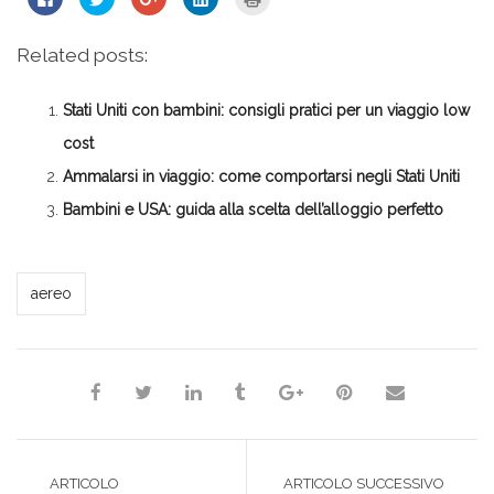
clic
clic
clic
clic
clic
per
qui
qui
qui
qui
condividere
per
per
per
per
su
condividere
condividere
condividere
stampare
Related posts:
Facebook
su
su
su
(Si
(Si
Twitter
Google+
LinkedIn
apre
apre
(Si
(Si
(Si
in
in
apre
apre
apre
una
Stati Uniti con bambini: consigli pratici per un viaggio low
una
in
in
in
nuova
nuova
una
una
una
finestra)
finestra)
nuova
nuova
nuova
cost
finestra)
finestra)
finestra)
Ammalarsi in viaggio: come comportarsi negli Stati Uniti
Bambini e USA: guida alla scelta dell’alloggio perfetto
*Redazione*
aereo
ARTICOLO
ARTICOLO SUCCESSIVO