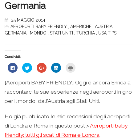
Germania
25 MAGGIO 2014
AEROPORTI BABY FRIENDLY
,
AMERICHE
,
AUSTRIA
,
GERMANIA
,
MONDO
,
STATI UNITI
,
TURCHIA
,
USA TIPS
Condividi:
Fai
Fai
Fai
Fai
Fai
clic
clic
clic
clic
clic
per
qui
qui
qui
qui
condividere
per
per
per
per
su
condividere
condividere
condividere
stampare
[Aeroporti BABY FRIENDLY] Oggi è ancora Enrica a
Facebook
su
su
su
(Si
(Si
Twitter
Google+
LinkedIn
apre
raccontarci le sue esperienze negli aeroporti in giro
apre
(Si
(Si
(Si
in
in
apre
apre
apre
una
una
in
in
in
nuova
per il mondo, dall’Austria agli Stati Uniti.
nuova
una
una
una
finestra)
finestra)
nuova
nuova
nuova
finestra)
finestra)
finestra)
Ho già pubblicato le mie recensioni degli aeroporti
di Londra e Roma in questo post >
Aeroporti baby
friendly: tutti gli scali di Roma e Londra
.