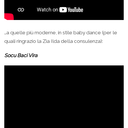
…a quelle più moderne, in stile baby dance (per le
quali ringrazio la Zia Ilda della consulenza):
Socu Baci Vira