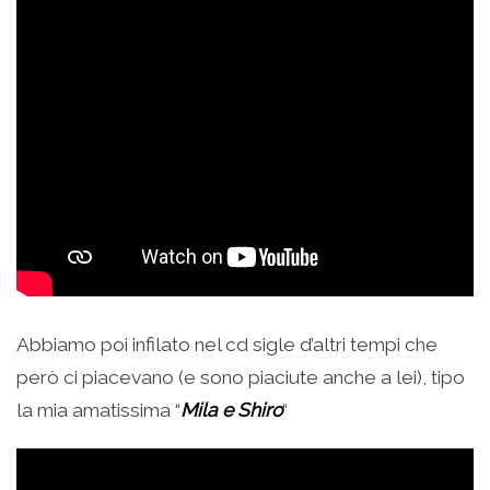
Abbiamo poi infilato nel cd sigle d’altri tempi che
però ci piacevano (e sono piaciute anche a lei), tipo
la mia amatissima “
Mila e Shiro
“