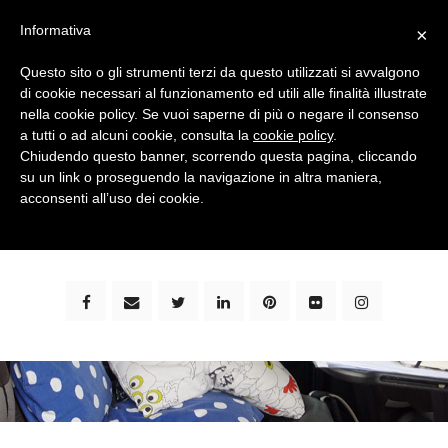
Informativa
×
Questo sito o gli strumenti terzi da questo utilizzati si avvalgono
di cookie necessari al funzionamento ed utili alle finalità illustrate
nella cookie policy. Se vuoi saperne di più o negare il consenso
a tutti o ad alcuni cookie, consulta la
cookie policy
.
Chiudendo questo banner, scorrendo questa pagina, cliccando
su un link o proseguendo la navigazione in altra maniera,
bimbi e viaggi - family travel blog: community #1 in
acconsenti all’uso dei cookie.
italia e guida completa per viaggiare con i bambini -
by milena marchioni