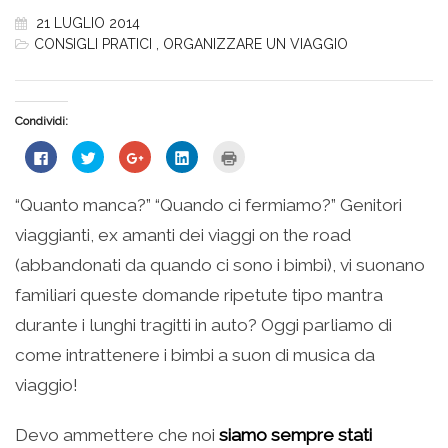
21 LUGLIO 2014
CONSIGLI PRATICI
,
ORGANIZZARE UN VIAGGIO
Condividi:
Fai
Fai
Fai
Fai
Fai
clic
clic
clic
clic
clic
per
qui
qui
qui
qui
condividere
per
per
per
per
su
condividere
condividere
condividere
stampare
“Quanto manca?” “Quando ci fermiamo?” Genitori
Facebook
su
su
su
(Si
(Si
Twitter
Google+
LinkedIn
apre
viaggianti, ex amanti dei viaggi on the road
apre
(Si
(Si
(Si
in
in
apre
apre
apre
una
una
in
in
in
nuova
(abbandonati da quando ci sono i bimbi), vi suonano
nuova
una
una
una
finestra)
finestra)
nuova
nuova
nuova
familiari queste domande ripetute tipo mantra
finestra)
finestra)
finestra)
durante i lunghi tragitti in auto? Oggi parliamo di
come intrattenere i bimbi a suon di musica da
viaggio!
Devo ammettere che noi
siamo sempre stati