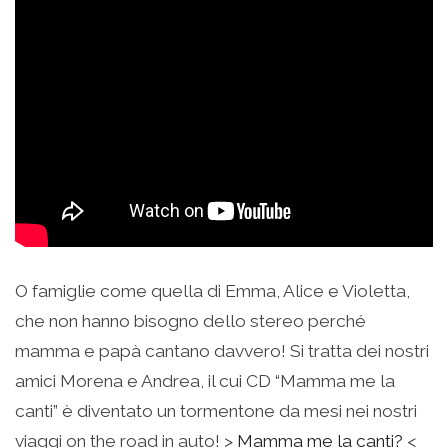
O famiglie come quella di Emma, Alice e Violetta,
che non hanno bisogno dello stereo perché
mamma e papà cantano davvero! Si tratta dei nostri
amici Morena e Andrea, il cui CD “Mamma me la
canti” è diventato un tormentone da mesi nei nostri
viaggi on the road in auto! >
Mamma me la canti?
<