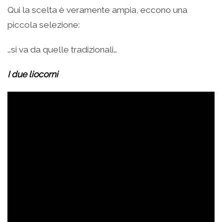
Qui la scelta è veramente ampia, eccono una
piccola selezione:
…si va da quelle tradizionali…
I due liocorni