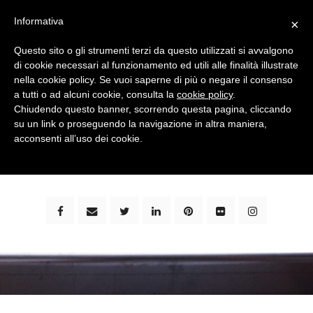
Informativa
×
Questo sito o gli strumenti terzi da questo utilizzati si avvalgono
di cookie necessari al funzionamento ed utili alle finalità illustrate
nella cookie policy. Se vuoi saperne di più o negare il consenso
a tutti o ad alcuni cookie, consulta la
cookie policy
.
Chiudendo questo banner, scorrendo questa pagina, cliccando
su un link o proseguendo la navigazione in altra maniera,
bimbi e viaggi - family travel blog: community #1 in
acconsenti all’uso dei cookie.
italia e guida completa per viaggiare con i bambini -
by milena marchioni