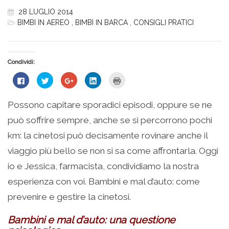
28 LUGLIO 2014
BIMBI IN AEREO
,
BIMBI IN BARCA
,
CONSIGLI PRATICI
Condividi:
Fai
Fai
Fai
Fai
Fai
clic
clic
clic
clic
clic
per
qui
qui
qui
qui
condividere
per
per
per
per
su
condividere
condividere
condividere
stampare
Possono capitare sporadici episodi, oppure se ne
Facebook
su
su
su
(Si
(Si
Twitter
Google+
LinkedIn
apre
può soffrire sempre, anche se si percorrono pochi
apre
(Si
(Si
(Si
in
in
apre
apre
apre
una
una
in
in
in
nuova
km: la cinetosi può decisamente rovinare anche il
nuova
una
una
una
finestra)
finestra)
nuova
nuova
nuova
viaggio più bello se non si sa come affrontarla. Oggi
finestra)
finestra)
finestra)
io e Jessica, farmacista, condividiamo la nostra
esperienza con voi. Bambini e mal d’auto: come
prevenire e gestire la cinetosi.
Bambini e mal d’auto: una questione