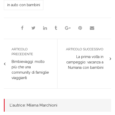
Milena Marchioni
nuova
una
una
una
finestra)
in auto con bambini
finestra)
nuova
nuova
nuova
finestra)
finestra)
finestra)
ARTICOLO
ARTICOLO SUCCESSIVO
PRECEDENTE
La prima volta in
Bimbieviaggi: molto
campeggio: vacanza a
più che una
Numana con bambini
community di famiglie
viaggianti
L'autrice: Milena Marchioni