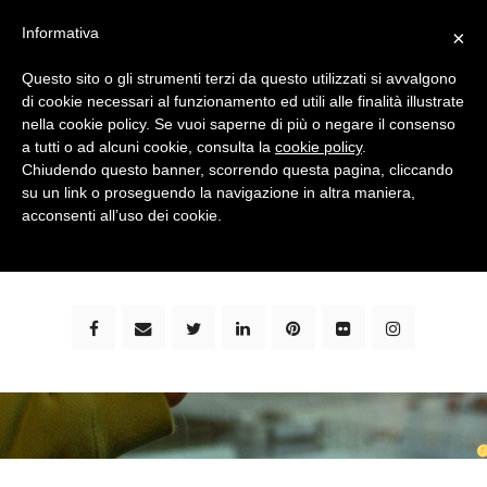
Informativa
×
Questo sito o gli strumenti terzi da questo utilizzati si avvalgono
di cookie necessari al funzionamento ed utili alle finalità illustrate
nella cookie policy. Se vuoi saperne di più o negare il consenso
a tutti o ad alcuni cookie, consulta la
cookie policy
.
Chiudendo questo banner, scorrendo questa pagina, cliccando
su un link o proseguendo la navigazione in altra maniera,
bimbi e viaggi - family travel blog: community #1 in
acconsenti all’uso dei cookie.
italia e guida completa per viaggiare con i bambini -
by milena marchioni