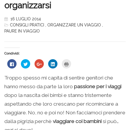
organizzarsi
16 LUGLIO 2014
CONSIGLI PRATICI
,
ORGANIZZARE UN VIAGGIO
,
PAURE IN VIAGGIO
Condividi:
Fai
Fai
Fai
Fai
Fai
clic
clic
clic
clic
clic
per
qui
qui
qui
qui
condividere
per
per
per
per
su
condividere
condividere
condividere
stampare
Troppo spesso mi capita di sentire genitori che
Facebook
su
su
su
(Si
(Si
Twitter
Google+
LinkedIn
apre
hanno messo da parte la loro
passione per i viaggi
apre
(Si
(Si
(Si
in
in
apre
apre
apre
una
una
in
in
in
nuova
dopo la nascita dei bimbi e stanno tristemente
nuova
una
una
una
finestra)
finestra)
nuova
nuova
nuova
aspettando che loro crescano per ricominciare a
finestra)
finestra)
finestra)
viaggiare. No, no e poi no! Non facciamoci prendere
dalla pigrizia perchè
viaggiare coi bambini
si può…
anzi si deve!