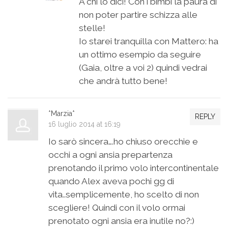
A chi lo dici! Con i bimbi la paura di
non poter partire schizza alle
stelle!
Io starei tranquilla con Mattero: ha
un ottimo esempio da seguire
(Gaia, oltre a voi 2) quindi vedrai
che andrà tutto bene!
*Marzia*
REPLY
16 luglio 2014 at 16:19
Io sarò sincera….ho chiuso orecchie e
occhi a ogni ansia prepartenza
prenotando il primo volo intercontinentale
quando Alex aveva pochi gg di
vita..semplicemente, ho scelto di non
scegliere! Quindi con il volo ormai
prenotato ogni ansia era inutile no?:)