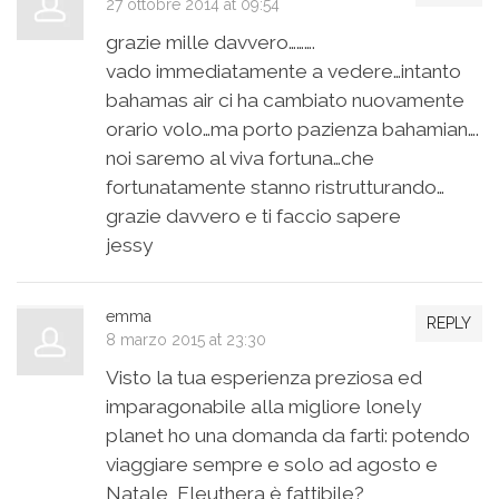
27 ottobre 2014 at 09:54
grazie mille davvero……….
vado immediatamente a vedere…intanto
bahamas air ci ha cambiato nuovamente
orario volo…ma porto pazienza bahamian….
noi saremo al viva fortuna…che
fortunatamente stanno ristrutturando…
grazie davvero e ti faccio sapere
jessy
emma
REPLY
8 marzo 2015 at 23:30
Visto la tua esperienza preziosa ed
imparagonabile alla migliore lonely
planet ho una domanda da farti: potendo
viaggiare sempre e solo ad agosto e
Natale, Eleuthera è fattibile?