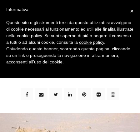
Informativa
×
Questo sito o gli strumenti terzi da questo utilizzati si avvalgono
di cookie necessari al funzionamento ed utili alle finalità illustrate
nella cookie policy. Se vuoi saperne di più o negare il consenso
a tutti o ad alcuni cookie, consulta la
cookie policy
.
Chiudendo questo banner, scorrendo questa pagina, cliccando
su un link o proseguendo la navigazione in altra maniera,
bimbi e viaggi - family travel blog: community #1 in
acconsenti all’uso dei cookie.
italia e guida completa per viaggiare con i bambini -
by milena marchioni