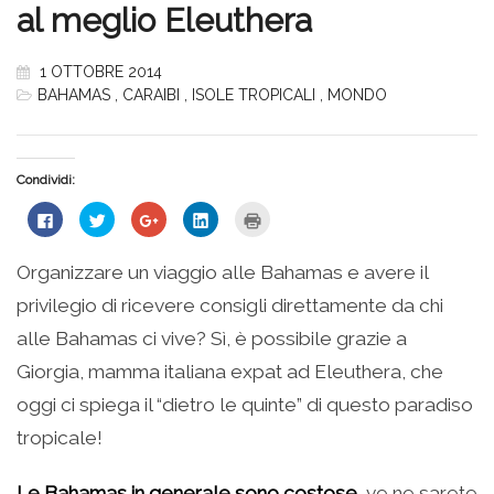
al meglio Eleuthera
1 OTTOBRE 2014
BAHAMAS
,
CARAIBI
,
ISOLE TROPICALI
,
MONDO
Condividi:
Fai
Fai
Fai
Fai
Fai
clic
clic
clic
clic
clic
per
qui
qui
qui
qui
condividere
per
per
per
per
su
condividere
condividere
condividere
stampare
Organizzare un viaggio alle Bahamas e avere il
Facebook
su
su
su
(Si
(Si
Twitter
Google+
LinkedIn
apre
privilegio di ricevere consigli direttamente da chi
apre
(Si
(Si
(Si
in
in
apre
apre
apre
una
una
in
in
in
nuova
alle Bahamas ci vive? Sì, è possibile grazie a
nuova
una
una
una
finestra)
finestra)
nuova
nuova
nuova
Giorgia, mamma italiana expat ad Eleuthera, che
finestra)
finestra)
finestra)
oggi ci spiega il “dietro le quinte” di questo paradiso
tropicale!
Le Bahamas in generale sono costose
, ve ne sarete