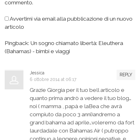
commento.
Avvertimi via email alla pubblicazione di un nuovo
articolo
Pingback:
Un sogno chiamato libertà: Eleuthera
(Bahamas) - bimbi e viaggi
Jessica
REPLY
6 ottobre 2014 at 06:17
Grazie Giorgia per il tuo bell articolo e
quanto prima andrò a vedere il tuo blog…
noi ( mamma , papà e laBea che avrà
compiuto da poco 3 anni)andremo a
grand bahama ad aprile…voleremo da fort
laurdadale con Bahamas Air ( putroppo
continuo a leggere opinioni negative…e