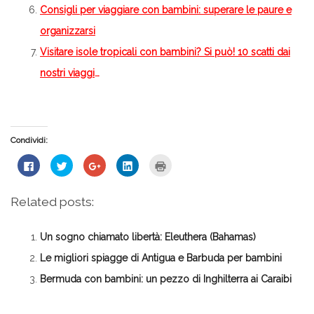
Consigli per viaggiare con bambini: superare le paure e
organizzarsi
Visitare isole tropicali con bambini? Si può! 10 scatti dai
nostri viaggi
…
Condividi:
Fai
Fai
Fai
Fai
Fai
clic
clic
clic
clic
clic
per
qui
qui
qui
qui
condividere
per
per
per
per
su
condividere
condividere
condividere
stampare
Related posts:
Facebook
su
su
su
(Si
(Si
Twitter
Google+
LinkedIn
apre
apre
(Si
(Si
(Si
in
in
apre
apre
apre
una
Un sogno chiamato libertà: Eleuthera (Bahamas)
una
in
in
in
nuova
nuova
una
una
una
finestra)
finestra)
nuova
nuova
nuova
Le migliori spiagge di Antigua e Barbuda per bambini
finestra)
finestra)
finestra)
Bermuda con bambini: un pezzo di Inghilterra ai Caraibi