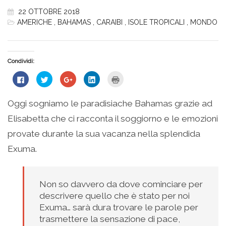
22 OTTOBRE 2018
AMERICHE
,
BAHAMAS
,
CARAIBI
,
ISOLE TROPICALI
,
MONDO
Condividi:
Fai
Fai
Fai
Fai
Fai
clic
clic
clic
clic
clic
per
qui
qui
qui
qui
condividere
per
per
per
per
su
condividere
condividere
condividere
stampare
Oggi sogniamo le paradisiache Bahamas grazie ad
Facebook
su
su
su
(Si
(Si
Twitter
Google+
LinkedIn
apre
Elisabetta che ci racconta il soggiorno e le emozioni
apre
(Si
(Si
(Si
in
in
apre
apre
apre
una
una
in
in
in
nuova
provate durante la sua vacanza nella splendida
nuova
una
una
una
finestra)
finestra)
nuova
nuova
nuova
Exuma.
finestra)
finestra)
finestra)
Non so davvero da dove cominciare per
descrivere quello che è stato per noi
Exuma… sarà dura trovare le parole per
trasmettere la sensazione di pace,