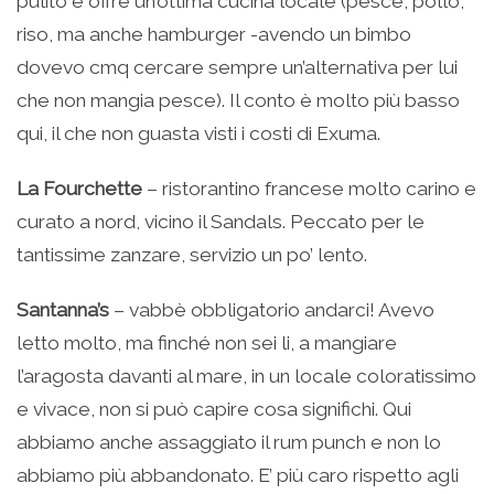
pulito e offre un’ottima cucina locale (pesce, pollo,
riso, ma anche hamburger -avendo un bimbo
dovevo cmq cercare sempre un’alternativa per lui
che non mangia pesce). Il conto è molto più basso
qui, il che non guasta visti i costi di Exuma.
La Fourchette
– ristorantino francese molto carino e
curato a nord, vicino il Sandals. Peccato per le
tantissime zanzare, servizio un po’ lento.
Santanna’s
– vabbè obbligatorio andarci! Avevo
letto molto, ma finché non sei li, a mangiare
l’aragosta davanti al mare, in un locale coloratissimo
e vivace, non si può capire cosa significhi. Qui
abbiamo anche assaggiato il rum punch e non lo
abbiamo più abbandonato. E’ più caro rispetto agli