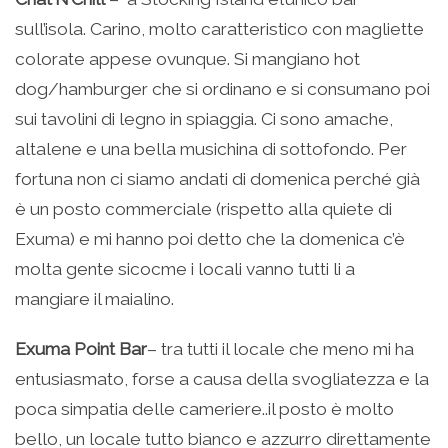
sull’isola. Carino, molto caratteristico con magliette
colorate appese ovunque. Si mangiano hot
dog/hamburger che si ordinano e si consumano poi
sui tavolini di legno in spiaggia. Ci sono amache,
altalene e una bella musichina di sottofondo. Per
fortuna non ci siamo andati di domenica perché già
è un posto commerciale (rispetto alla quiete di
Exuma) e mi hanno poi detto che la domenica c’è
molta gente sicocme i locali vanno tutti li a
mangiare il maialino.
Exuma Point Bar
– tra tutti il locale che meno mi ha
entusiasmato, forse a causa della svogliatezza e la
poca simpatia delle cameriere..il posto è molto
bello, un locale tutto bianco e azzurro direttamente