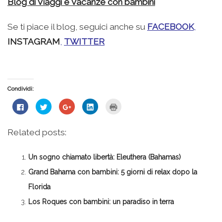
Blog di Viaggi e Vacanze con bambini
Se ti piace il blog, seguici anche su
FACEBOOK
,
INSTAGRAM
,
TWITTER
Condividi:
Fai
Fai
Fai
Fai
Fai
clic
clic
clic
clic
clic
per
qui
qui
qui
qui
condividere
per
per
per
per
su
condividere
condividere
condividere
stampare
Related posts:
Facebook
su
su
su
(Si
(Si
Twitter
Google+
LinkedIn
apre
apre
(Si
(Si
(Si
in
in
apre
apre
apre
una
Un sogno chiamato libertà: Eleuthera (Bahamas)
una
in
in
in
nuova
nuova
una
una
una
finestra)
finestra)
nuova
nuova
nuova
Grand Bahama con bambini: 5 giorni di relax dopo la
finestra)
finestra)
finestra)
Florida
Los Roques con bambini: un paradiso in terra