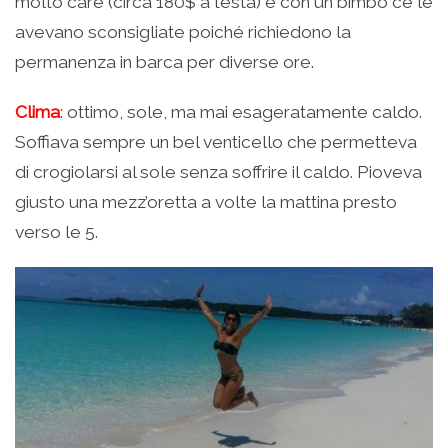
molto care (circa 180$ a testa) e con un bimbo ce le
avevano sconsigliate poiché richiedono la
permanenza in barca per diverse ore.
Clima
: ottimo, sole, ma mai esageratamente caldo.
Soffiava sempre un bel venticello che permetteva
di crogiolarsi al sole senza soffrire il caldo. Pioveva
giusto una mezz’oretta a volte la mattina presto
verso le 5.