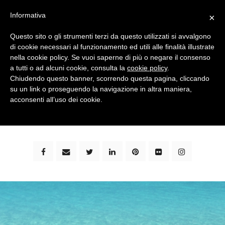
Informativa
×
Questo sito o gli strumenti terzi da questo utilizzati si avvalgono
di cookie necessari al funzionamento ed utili alle finalità illustrate
nella cookie policy. Se vuoi saperne di più o negare il consenso
a tutti o ad alcuni cookie, consulta la
cookie policy
.
Chiudendo questo banner, scorrendo questa pagina, cliccando
su un link o proseguendo la navigazione in altra maniera,
bimbi e viaggi - family travel blog: community #1 in
acconsenti all’uso dei cookie.
italia e guida completa per viaggiare con i bambini -
by milena marchioni