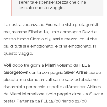
serenità e spensieratezza che ci ha
lasciato questo viaggio…
La nostra vacanza ad Exuma ha visto protagonisti
me, mamma Elisabetta, il mio compagno David e il
nostro bimbo Giorgio di 5 anni e mezzo, colui che
più di tutti si è emozionato, e ci ha emozionato, in
questo viaggio.
Voli
: dopo tre giorni a
Miami
voliamo da FLL a
Georgetown
con la compagnia
Silver Airline
, aereo
piccolo, ma siamo arrivati sani e salvi ed abbiamo
risparmiato parecchio, rispetto all’American Airlines
da Miami International (volo pagato circa 200$ a/r a
testa). Partenza da FLL 15/08 rientro 22/08.