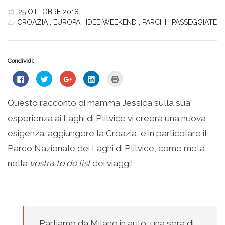
25 OTTOBRE 2018
CROAZIA
,
EUROPA
,
IDEE WEEKEND
,
PARCHI
,
PASSEGGIATE
Condividi:
Fai
Fai
Fai
Fai
Fai
clic
clic
clic
clic
clic
per
qui
qui
qui
qui
condividere
per
per
per
per
su
condividere
condividere
condividere
stampare
Questo racconto di mamma Jessica sulla sua
Facebook
su
su
su
(Si
(Si
Twitter
Google+
LinkedIn
apre
esperienza ai Laghi di Plitvice vi creerà una nuova
apre
(Si
(Si
(Si
in
in
apre
apre
apre
una
una
in
in
in
nuova
esigenza: aggiungere la Croazia, e in particolare il
nuova
una
una
una
finestra)
finestra)
nuova
nuova
nuova
Parco Nazionale dei Laghi di Plitvice, come meta
finestra)
finestra)
finestra)
nella
vostra to do list
dei viaggi!
Partiamo da Milano in auto, una sera di