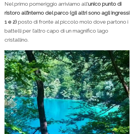
Nel primo pomeriggio arriviamo all’
unico punto di
ristoro all’interno del parco (gli altri sono agli ingressi
1 e 2)
posto di fronte al piccolo molo dove partono i
battelli per l’altro capo di un magnifico lago
cristallino.