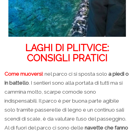
LAGHI DI PLITVICE:
CONSIGLI PRATICI
Come muoversi
: nel parco ci si sposta solo
a piedi o
in battello
. I sentieri sono alla portata di tutti ma si
cammina molto, scarpe comode sono
indispensabili. Il parco è per buona parte agibile
solo tramite passerelle di legno e un continuo sali
scendi di scale, è da valutare l’uso del passeggino.
Al di fuori del parco ci sono delle
navette che fanno