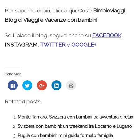
Per saperne di più, clicca qui: Cos’è
Bimbieviaggi
Blog di Viaggi e Vacanze con bambini
Se ti piace il blog, seguici anche su
FACEBOOK
,
INSTAGRAM
,
TWITTER
e
GOOGLE+
Condividi:
Fai
Fai
Fai
Fai
Fai
clic
clic
clic
clic
clic
per
qui
qui
qui
qui
condividere
per
per
per
per
su
condividere
condividere
condividere
stampare
Related posts:
Facebook
su
su
su
(Si
(Si
Twitter
Google+
LinkedIn
apre
apre
(Si
(Si
(Si
in
in
apre
apre
apre
una
Monte Tamaro: Svizzera con bambini tra avventura e relax
una
in
in
in
nuova
nuova
una
una
una
finestra)
finestra)
nuova
nuova
nuova
Svizzera con bambini: un weekend tra Locarno e Lugano
finestra)
finestra)
finestra)
Puglia con bambini: mini guida formato famiglia