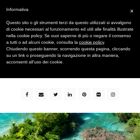
Informativa
×
Questo sito o gli strumenti terzi da questo utilizzati si avvalgono
di cookie necessari al funzionamento ed utili alle finalità illustrate
nella cookie policy. Se vuoi saperne di più o negare il consenso
a tutti o ad alcuni cookie, consulta la
cookie policy
.
Chiudendo questo banner, scorrendo questa pagina, cliccando
su un link o proseguendo la navigazione in altra maniera,
bimbi e viaggi - family travel blog: community #1 in
acconsenti all’uso dei cookie.
italia e guida completa per viaggiare con i bambini -
by milena marchioni