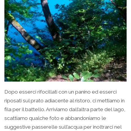
Dopo esserci rifocillati con un panino ed esserci
riposati sul prato adiacente al ristoro, ci mettiamo in
fila per il battello. Arriviamo dall’altra parte del lago,
scattiamo qualche foto e abbandoniamo le
suggestive passerelle sull’acqua per inoltrarci nel