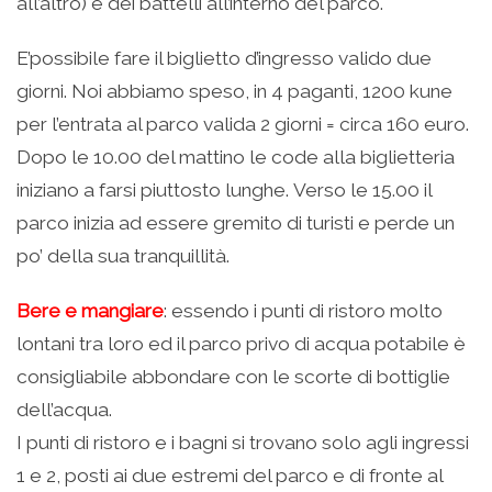
all’altro) e dei battelli all’interno del parco.
E’possibile fare il biglietto d’ingresso valido due
giorni. Noi abbiamo speso, in 4 paganti, 1200 kune
per l’entrata al parco valida 2 giorni = circa 160 euro.
Dopo le 10.00 del mattino le code alla biglietteria
iniziano a farsi piuttosto lunghe. Verso le 15.00 il
parco inizia ad essere gremito di turisti e perde un
po’ della sua tranquillità.
Bere e mangiare
: essendo i punti di ristoro molto
lontani tra loro ed il parco privo di acqua potabile è
consigliabile abbondare con le scorte di bottiglie
dell’acqua.
I punti di ristoro e i bagni si trovano solo agli ingressi
1 e 2, posti ai due estremi del parco e di fronte al