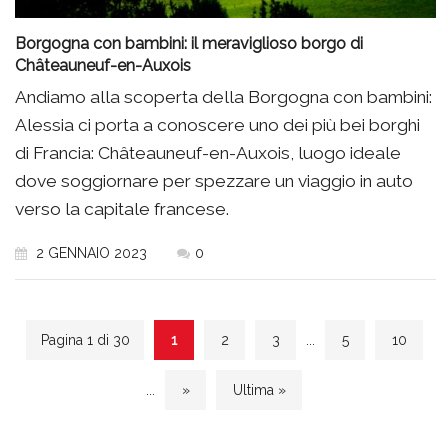
Borgogna con bambini: il meraviglioso borgo di
Châteauneuf-en-Auxois
Andiamo alla scoperta della Borgogna con bambini:
Alessia ci porta a conoscere uno dei più bei borghi
di Francia: Châteauneuf-en-Auxois, luogo ideale
dove soggiornare per spezzare un viaggio in auto
verso la capitale francese.
2 GENNAIO 2023
0
Pagina 1 di 30
1
2
3
...
5
10
...
»
Ultima »