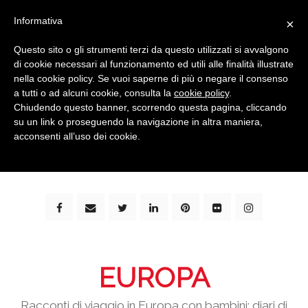
Informativa
×
Questo sito o gli strumenti terzi da questo utilizzati si avvalgono
di cookie necessari al funzionamento ed utili alle finalità illustrate
nella cookie policy. Se vuoi saperne di più o negare il consenso
a tutti o ad alcuni cookie, consulta la
cookie policy
.
Chiudendo questo banner, scorrendo questa pagina, cliccando
su un link o proseguendo la navigazione in altra maniera,
bimbi e viaggi - family travel blog: community #1 in
acconsenti all’uso dei cookie.
italia e guida completa per viaggiare con i bambini -
by milena marchioni
EUROPA
Racconti di viaggio in Europa con bambini: diari di