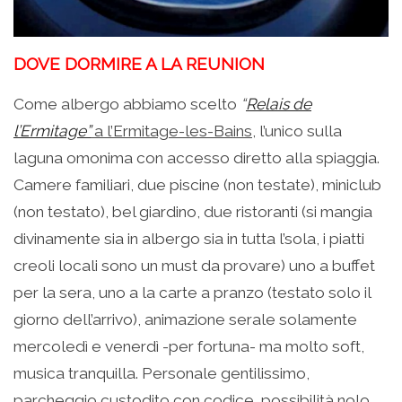
DOVE DORMIRE A LA REUNION
Come albergo abbiamo scelto
“
Relais de
l’Ermitage”
a l’Ermitage-les-Bains,
l’unico sulla
laguna omonima con accesso diretto alla spiaggia.
Camere familiari, due piscine (non testate), miniclub
(non testato), bel giardino, due ristoranti (si mangia
divinamente sia in albergo sia in tutta l’sola, i piatti
creoli locali sono un must da provare) uno a buffet
per la sera, uno a la carte a pranzo (testato solo il
giorno dell’arrivo), animazione serale solamente
mercoledì e venerdì -per fortuna- ma molto soft,
musica tranquilla. Personale gentilissimo,
parcheggio custodito con codice, possibilità nolo