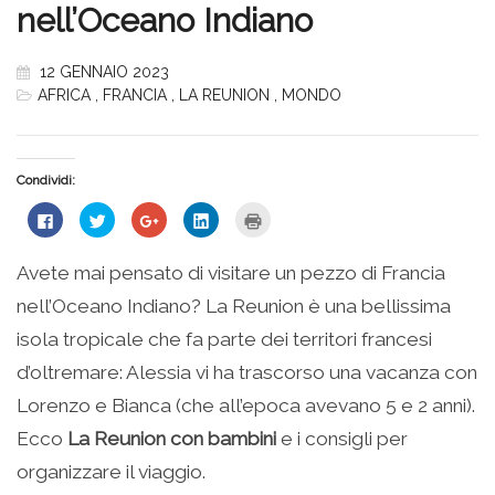
nell’Oceano Indiano
12 GENNAIO 2023
AFRICA
,
FRANCIA
,
LA REUNION
,
MONDO
Condividi:
Fai
Fai
Fai
Fai
Fai
clic
clic
clic
clic
clic
per
qui
qui
qui
qui
condividere
per
per
per
per
su
condividere
condividere
condividere
stampare
Avete mai pensato di visitare un pezzo di Francia
Facebook
su
su
su
(Si
(Si
Twitter
Google+
LinkedIn
apre
nell’Oceano Indiano? La Reunion è una bellissima
apre
(Si
(Si
(Si
in
in
apre
apre
apre
una
una
in
in
in
nuova
isola tropicale che fa parte dei territori francesi
nuova
una
una
una
finestra)
finestra)
nuova
nuova
nuova
d’oltremare: Alessia vi ha trascorso una vacanza con
finestra)
finestra)
finestra)
Lorenzo e Bianca (che all’epoca avevano 5 e 2 anni).
Ecco
La Reunion con bambini
e i consigli per
organizzare il viaggio.