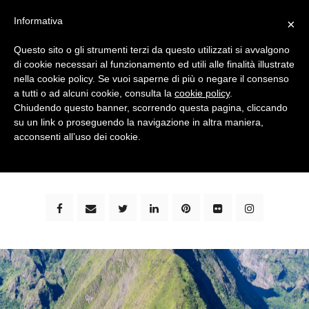
Informativa
×
Questo sito o gli strumenti terzi da questo utilizzati si avvalgono
di cookie necessari al funzionamento ed utili alle finalità illustrate
nella cookie policy. Se vuoi saperne di più o negare il consenso
a tutti o ad alcuni cookie, consulta la
cookie policy
.
Chiudendo questo banner, scorrendo questa pagina, cliccando
su un link o proseguendo la navigazione in altra maniera,
bimbi e viaggi - family travel blog: community #1 in
acconsenti all’uso dei cookie.
italia e guida completa per viaggiare con i bambini -
by milena marchioni