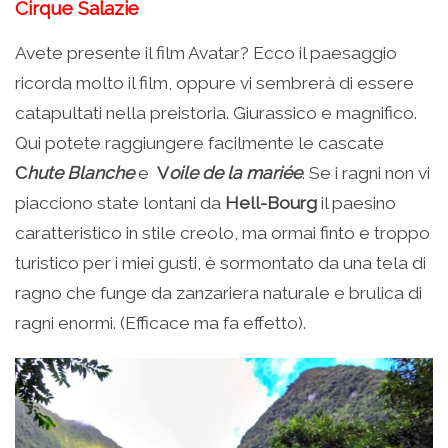
Cirque Salazie
Avete presente il film Avatar? Ecco il paesaggio
ricorda molto il film, oppure vi sembrerà di essere
catapultati nella preistoria. Giurassico e magnifico.
Qui potete raggiungere facilmente le cascate
C
hute Blanche
e
V
oile de la mariée
. Se i ragni non vi
piacciono state lontani da
Hell-Bourg
il paesino
caratteristico in stile creolo, ma ormai finto e troppo
turistico per i miei gusti, è sormontato da una tela di
ragno che funge da zanzariera naturale e brulica di
ragni enormi. (Efficace ma fa effetto).