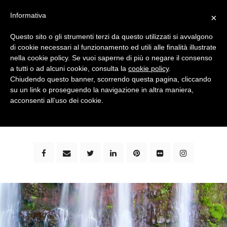
Informativa
×
Questo sito o gli strumenti terzi da questo utilizzati si avvalgono
di cookie necessari al funzionamento ed utili alle finalità illustrate
nella cookie policy. Se vuoi saperne di più o negare il consenso
a tutti o ad alcuni cookie, consulta la
cookie policy
.
Chiudendo questo banner, scorrendo questa pagina, cliccando
su un link o proseguendo la navigazione in altra maniera,
bimbi e viaggi - family travel blog: community #1 in
acconsenti all’uso dei cookie.
italia e guida completa per viaggiare con i bambini -
by milena marchioni