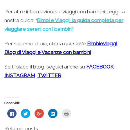
Per altre informazioni sui viaggi con bambini, leggi la
nostra guida: “
Bimbi e Viaggi: la guida completa per
viaggiare sereni con i bambini
“
Per saperne di più, clicca qui: Cos’è
Bimbieviaggi
Blog di Viaggi e Vacanze con bambini
Se ti piace il blog, seguici anche su
FACEBOOK
,
INSTAGRAM
,
TWITTER
Condividi:
Fai
Fai
Fai
Fai
Fai
clic
clic
clic
clic
clic
per
qui
qui
qui
qui
condividere
per
per
per
per
su
condividere
condividere
condividere
stampare
Related posts:
Facebook
su
su
su
(Si