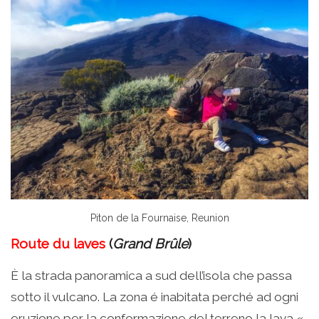
Piton de la Fournaise, Reunion
Route du laves
(
Grand Brûle
)
È la strada panoramica a sud dell’isola che passa
sotto il vulcano. La zona é inabitata perché ad ogni
eruzione per la conformazione del terreno la lava «