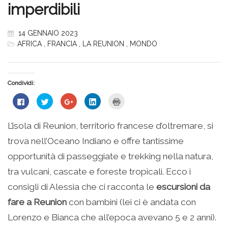
imperdibili
14 GENNAIO 2023
AFRICA
,
FRANCIA
,
LA REUNION
,
MONDO
Condividi:
Fai
Fai
Fai
Fai
Fai
clic
clic
clic
clic
clic
per
qui
qui
qui
qui
condividere
per
per
per
per
su
condividere
condividere
condividere
stampare
L’isola di Reunion, territorio francese d’oltremare, si
Facebook
su
su
su
(Si
(Si
Twitter
Google+
LinkedIn
apre
trova nell’Oceano Indiano e offre tantissime
apre
(Si
(Si
(Si
in
in
apre
apre
apre
una
una
in
in
in
nuova
opportunità di passeggiate e trekking nella natura,
nuova
una
una
una
finestra)
finestra)
nuova
nuova
nuova
tra vulcani, cascate e foreste tropicali. Ecco i
finestra)
finestra)
finestra)
consigli di Alessia che ci racconta le
escursioni da
fare a Reunion
con bambini (lei ci è andata con
Lorenzo e Bianca che all’epoca avevano 5 e 2 anni).