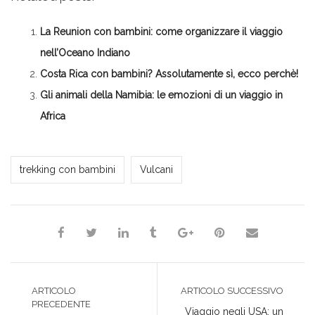
(Si
Twitter
Google+
LinkedIn
apre
apre
(Si
(Si
(Si
in
in
apre
apre
apre
una
La Reunion con bambini: come organizzare il viaggio
una
in
in
in
nuova
nuova
una
una
una
finestra)
finestra)
nuova
nuova
nuova
nell’Oceano Indiano
finestra)
finestra)
finestra)
Costa Rica con bambini? Assolutamente sì, ecco perchè!
Gli animali della Namibia: le emozioni di un viaggio in
Africa
*Alessia*
trekking con bambini
Vulcani
ARTICOLO
ARTICOLO SUCCESSIVO
PRECEDENTE
Viaggio negli USA: un